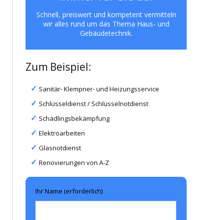
Schnell, preiswert und kompetent vermitteln
wir alles rund um das Thema Haus- und
Gebäudetechnik.
Zum Beispiel:
Sanitär- Klempner- und Heizungsservice
Schlüsseldienst / Schlüsselnotdienst
Schädlingsbekämpfung
Elektroarbeiten
Glasnotdienst
Renovierungen von A-Z
Ihr Name (erforderlich)