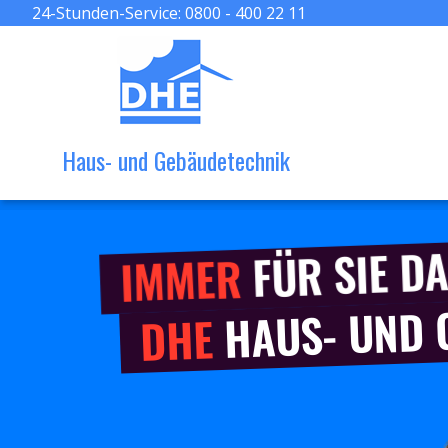
24-Stunden-Service:
0800 - 400 22 11
Haus- und Gebäudetechnik
FÜR SIE DA
IMMER
HAUS- UND
DHE