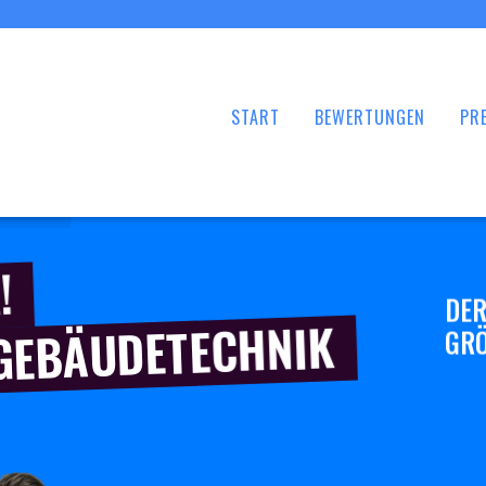
START
BEWERTUNGEN
PRE
!
DER
 GEBÄUDETECHNIK
GRÖ