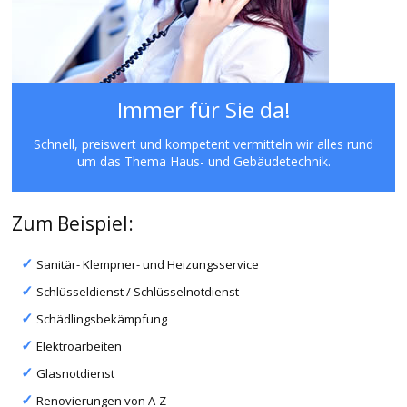
Immer für Sie da!
Schnell, preiswert und kompetent vermitteln wir alles rund
um das Thema Haus- und Gebäudetechnik.
Zum Beispiel:
Sanitär- Klempner- und Heizungsservice
Schlüsseldienst / Schlüsselnotdienst
Schädlingsbekämpfung
Elektroarbeiten
Glasnotdienst
Renovierungen von A-Z