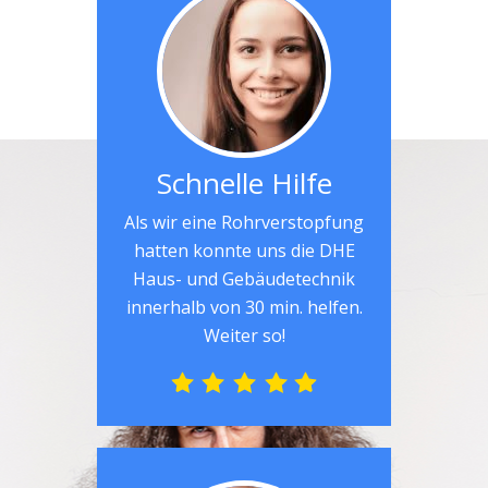
Schnelle Hilfe
Als wir eine Rohrverstopfung
hatten konnte uns die DHE
Haus- und Gebäudetechnik
innerhalb von 30 min. helfen.
Weiter so!