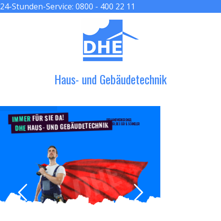
24-Stunden-Service:
0800 - 400 22 11
≡ MENU
Haus- und Gebäudetechnik
FÜR SIE DA!
IMMER
DER HANDWERKER ENGEL
HAUS- UND GEBÄUDETECHNIK
GRÖßER, BESSER & SCHNELLER
DHE