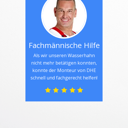
Fachmännische Hilfe
Als wir unseren Wasserhahn
nicht mehr betätigen konnten,
konnte der Monteur von DHE
schnell und fachgerecht helfen!