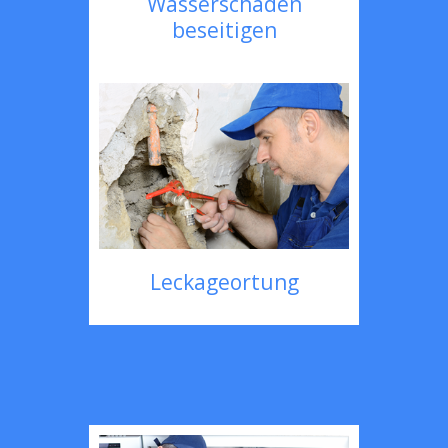
Wasserschaden
beseitigen
Leckageortung