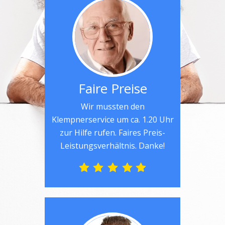
Faire Preise
Wir mussten den
Klempnerservice um ca. 1.20 Uhr
zur Hilfe rufen. Faires Preis-
Leistungsverhältnis. Danke!