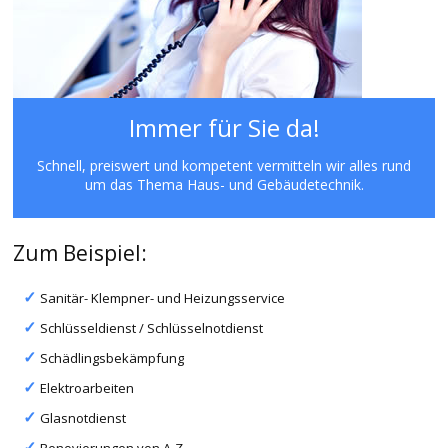
Immer für Sie da!
Schnell, preiswert und kompetent vermitteln wir alles rund
um das Thema Haus- und Gebäudetechnik.
Zum Beispiel:
Sanitär- Klempner- und Heizungsservice
Schlüsseldienst / Schlüsselnotdienst
Schädlingsbekämpfung
Elektroarbeiten
Glasnotdienst
Renovierungen von A-Z