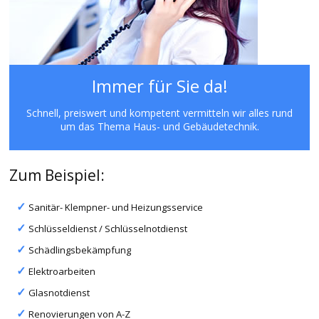
Immer für Sie da!
Schnell, preiswert und kompetent vermitteln wir alles rund
um das Thema Haus- und Gebäudetechnik.
Zum Beispiel:
Sanitär- Klempner- und Heizungsservice
Schlüsseldienst / Schlüsselnotdienst
Schädlingsbekämpfung
Elektroarbeiten
Glasnotdienst
Renovierungen von A-Z