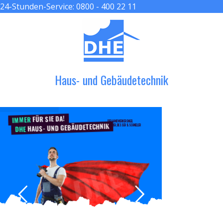
24-Stunden-Service:
0800 - 400 22 11
≡ MENU
Haus- und Gebäudetechnik
FÜR SIE DA!
IMMER
DER HANDWERKER ENGEL
HAUS- UND GEBÄUDETECHNIK
GRÖßER, BESSER & SCHNELLER
DHE