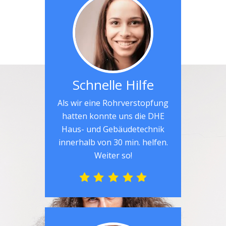
Schnelle Hilfe
Als wir eine Rohrverstopfung
hatten konnte uns die DHE
Haus- und Gebäudetechnik
innerhalb von 30 min. helfen.
Weiter so!