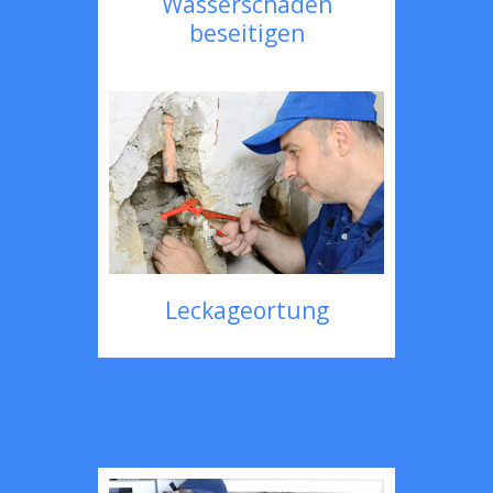
Wasserschaden
beseitigen
Leckageortung