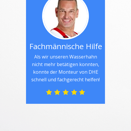
Fachmännische Hilfe
Als wir unseren Wasserhahn
nicht mehr betätigen konnten,
konnte der Monteur von DHE
schnell und fachgerecht helfen!