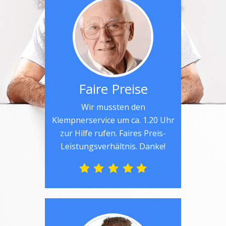
Faire Preise
Wir mussten den
Klempnerservice um ca. 1.20 Uhr
zur Hilfe rufen. Faires Preis-
Leistungsverhältnis. Danke!