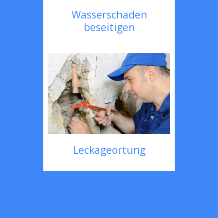
Wasserschaden
beseitigen
Leckageortung