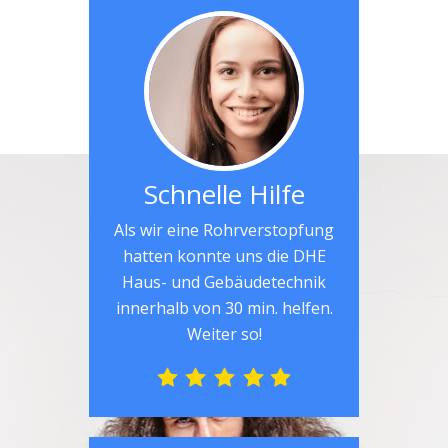
Schnelle Hilfe
Als wir eine Rohrverstopfung
hatten konnte uns die DHE
Haus- und Gebäudetechnik
innerhalb von 30 min. helfen.
Weiter so!