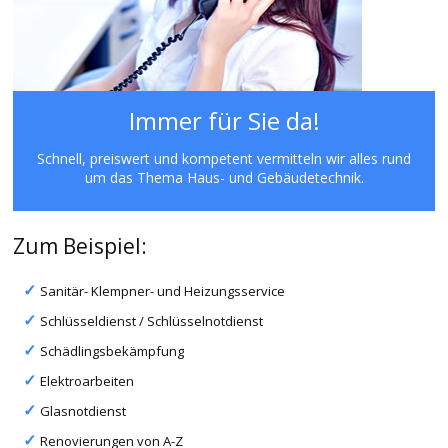
Immer für Sie da!
Schnell, preiswert und kompetent vermitteln wir alles rund
um das Thema Haus- und Gebäudetechnik.
Zum Beispiel:
Sanitär- Klempner- und Heizungsservice
Schlüsseldienst / Schlüsselnotdienst
Schädlingsbekämpfung
Elektroarbeiten
Glasnotdienst
Renovierungen von A-Z