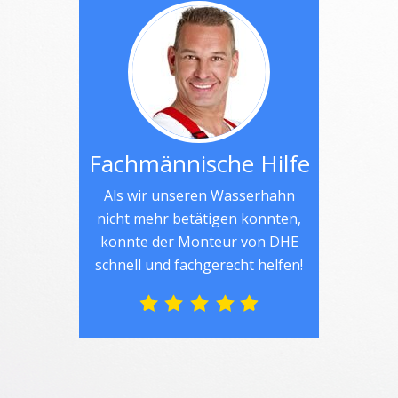
Fachmännische Hilfe
Als wir unseren Wasserhahn
nicht mehr betätigen konnten,
konnte der Monteur von DHE
schnell und fachgerecht helfen!