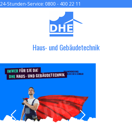
24-Stunden-Service:
0800 - 400 22 11
≡ MENU
Haus- und Gebäudetechnik
FÜR SIE DA!
IMMER
DER HANDWERKER ENGEL
HAUS- UND GEBÄUDETECHNIK
GRÖßER, BESSER & SCHNELLER
DHE