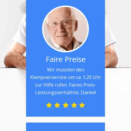
Faire Preise
Wir mussten den
Klempnerservice um ca. 1.20 Uhr
zur Hilfe rufen. Faires Preis-
Leistungsverhältnis. Danke!