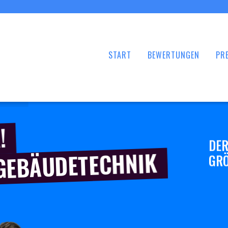
START
BEWERTUNGEN
PRE
!
DER
 GEBÄUDETECHNIK
GRÖ