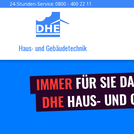
24-Stunden-Service:
0800 - 400 22 11
Haus- und Gebäudetechnik
FÜR SIE DA
IMMER
HAUS- UND
DHE