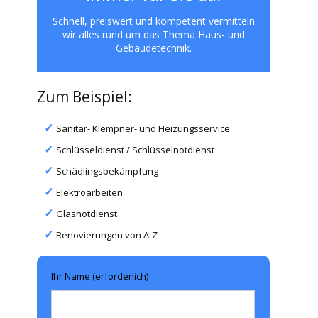
Schnell, preiswert und kompetent vermitteln
wir alles rund um das Thema Haus- und
Gebäudetechnik.
Zum Beispiel:
Sanitär- Klempner- und Heizungsservice
Schlüsseldienst / Schlüsselnotdienst
Schädlingsbekämpfung
Elektroarbeiten
Glasnotdienst
Renovierungen von A-Z
Ihr Name (erforderlich)