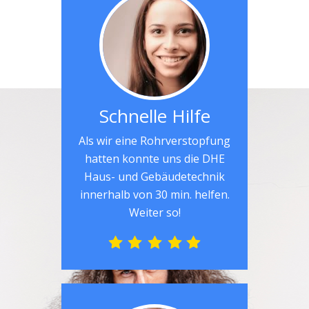
Schnelle Hilfe
Als wir eine Rohrverstopfung
hatten konnte uns die DHE
Haus- und Gebäudetechnik
innerhalb von 30 min. helfen.
Weiter so!