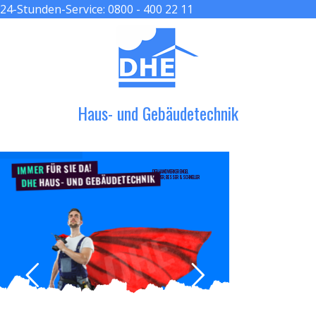
24-Stunden-Service:
0800 - 400 22 11
≡ MENU
Haus- und Gebäudetechnik
FÜR SIE DA!
IMMER
DER HANDWERKER ENGEL
HAUS- UND GEBÄUDETECHNIK
GRÖßER, BESSER & SCHNELLER
DHE