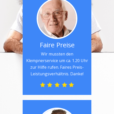
Faire Preise
Wir mussten den
Klempnerservice um ca. 1.20 Uhr
zur Hilfe rufen. Faires Preis-
Leistungsverhältnis. Danke!