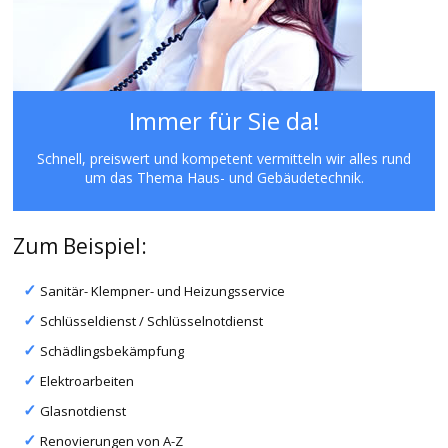
Immer für Sie da!
Schnell, preiswert und kompetent vermitteln wir alles rund
um das Thema Haus- und Gebäudetechnik.
Zum Beispiel:
Sanitär- Klempner- und Heizungsservice
Schlüsseldienst / Schlüsselnotdienst
Schädlingsbekämpfung
Elektroarbeiten
Glasnotdienst
Renovierungen von A-Z