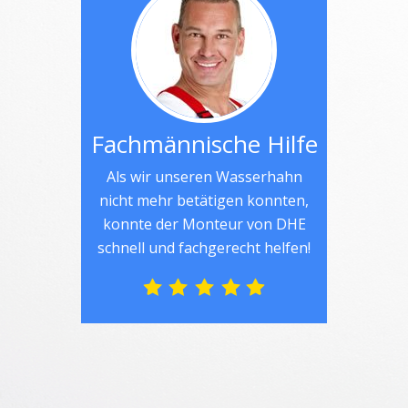
Fachmännische Hilfe
Als wir unseren Wasserhahn
nicht mehr betätigen konnten,
konnte der Monteur von DHE
schnell und fachgerecht helfen!