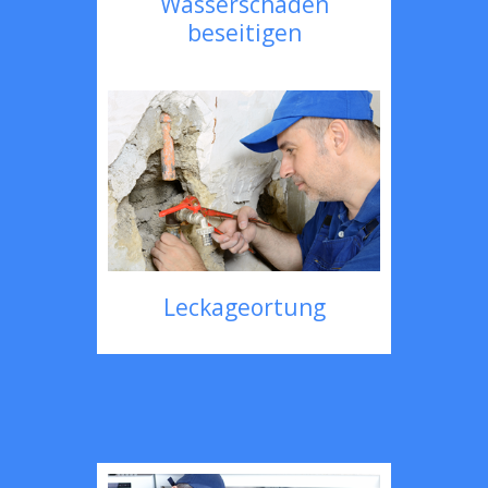
Wasserschaden
beseitigen
Leckageortung