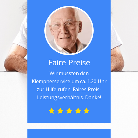
Faire Preise
Wir mussten den
Klempnerservice um ca. 1.20 Uhr
zur Hilfe rufen. Faires Preis-
Leistungsverhältnis. Danke!