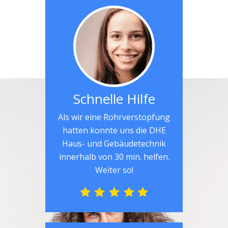
Schnelle Hilfe
Als wir eine Rohrverstopfung
hatten konnte uns die DHE
Haus- und Gebäudetechnik
innerhalb von 30 min. helfen.
Weiter so!