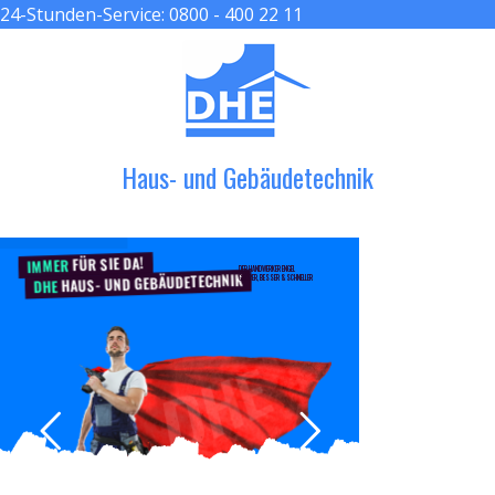
24-Stunden-Service:
0800 - 400 22 11
≡ MENU
Haus- und Gebäudetechnik
FÜR SIE DA!
IMMER
DER HANDWERKER ENGEL
HAUS- UND GEBÄUDETECHNIK
GRÖßER, BESSER & SCHNELLER
DHE