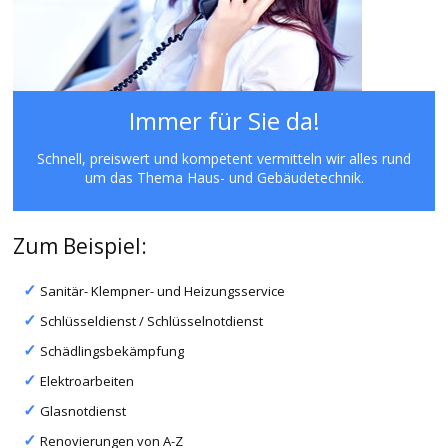
Immer für Sie da!
Schnell, preiswert und kompetent vermitteln wir alles rund
um das Thema Haus- und Gebäudetechnik.
Zum Beispiel:
Sanitär- Klempner- und Heizungsservice
Schlüsseldienst / Schlüsselnotdienst
Schädlingsbekämpfung
Elektroarbeiten
Glasnotdienst
Renovierungen von A-Z