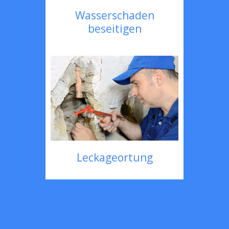
Wasserschaden
beseitigen
Leckageortung