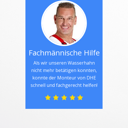
Fachmännische Hilfe
Als wir unseren Wasserhahn
nicht mehr betätigen konnten,
konnte der Monteur von DHE
schnell und fachgerecht helfen!