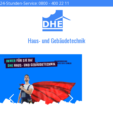
24-Stunden-Service:
0800 - 400 22 11
≡ MENU
Haus- und Gebäudetechnik
FÜR SIE DA!
IMMER
DER HANDWERKER ENGEL
HAUS- UND GEBÄUDETECHNIK
GRÖßER, BESSER & SCHNELLER
DHE