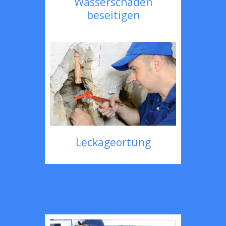
Wasserschaden
beseitigen
Leckageortung