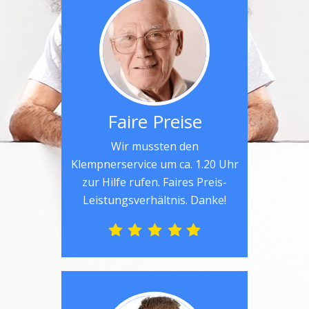
Faire Preise
Wir mussten den
Klempnerservice um ca. 1.20 Uhr
zur Hilfe rufen. Faires Preis-
Leistungsverhältnis. Danke!