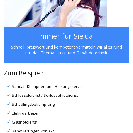
Immer für Sie da!
Schnell, preiswert und kompetent vermitteln wir alles rund
um das Thema Haus- und Gebäudetechnik.
Zum Beispiel:
Sanitär- Klempner- und Heizungsservice
Schlüsseldienst / Schlüsselnotdienst
Schädlingsbekämpfung
Elektroarbeiten
Glasnotdienst
Renovierungen von A-Z