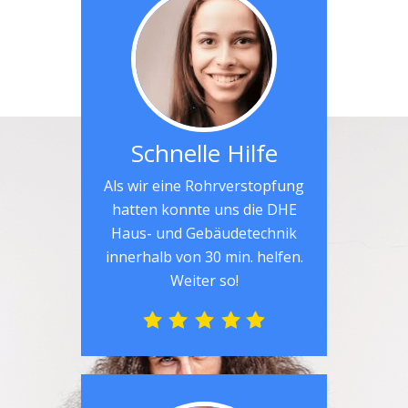
Schnelle Hilfe
Als wir eine Rohrverstopfung
hatten konnte uns die DHE
Haus- und Gebäudetechnik
innerhalb von 30 min. helfen.
Weiter so!