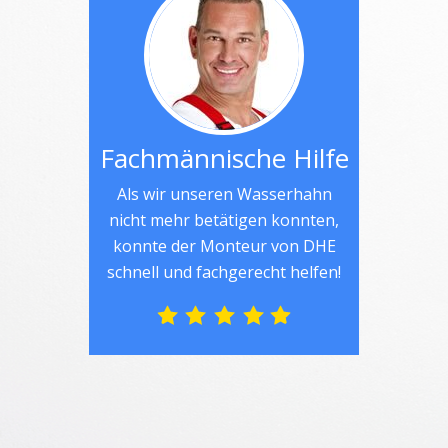
Fachmännische Hilfe
Als wir unseren Wasserhahn
nicht mehr betätigen konnten,
konnte der Monteur von DHE
schnell und fachgerecht helfen!