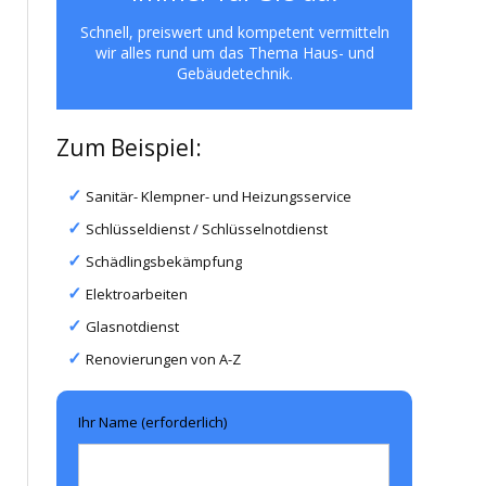
Schnell, preiswert und kompetent vermitteln
wir alles rund um das Thema Haus- und
Gebäudetechnik.
Zum Beispiel:
Sanitär- Klempner- und Heizungsservice
Schlüsseldienst / Schlüsselnotdienst
Schädlingsbekämpfung
Elektroarbeiten
Glasnotdienst
Renovierungen von A-Z
Ihr Name (erforderlich)