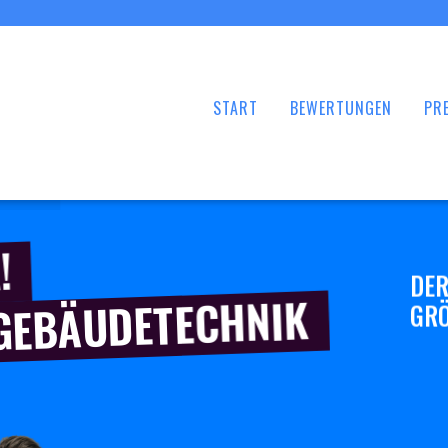
START
BEWERTUNGEN
PRE
!
DER
 GEBÄUDETECHNIK
GRÖ