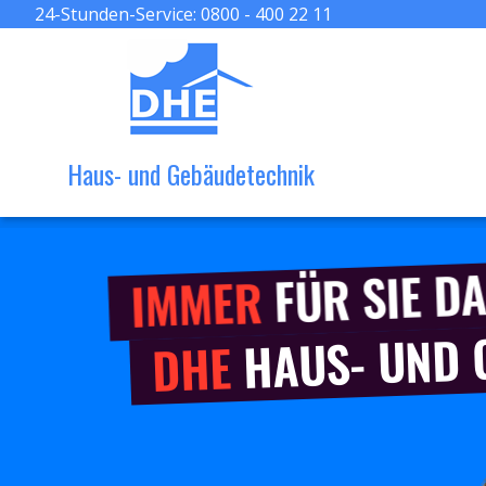
24-Stunden-Service:
0800 - 400 22 11
Haus- und Gebäudetechnik
FÜR SIE DA
IMMER
HAUS- UND
DHE