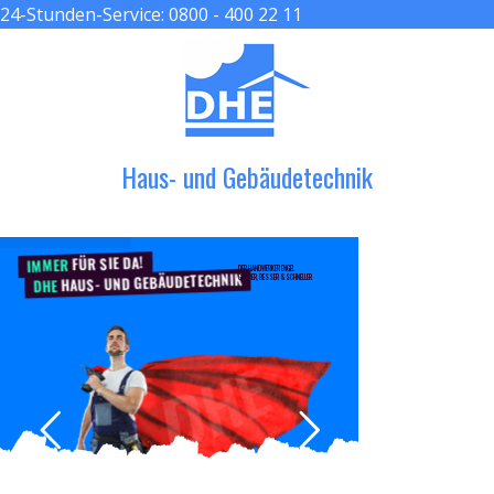
24-Stunden-Service:
0800 - 400 22 11
≡ MENU
Haus- und Gebäudetechnik
FÜR SIE DA!
IMMER
DER HANDWERKER ENGEL
HAUS- UND GEBÄUDETECHNIK
GRÖßER, BESSER & SCHNELLER
DHE