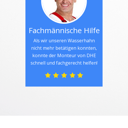
Fachmännische Hilfe
Als wir unseren Wasserhahn
nicht mehr betätigen konnten,
konnte der Monteur von DHE
schnell und fachgerecht helfen!