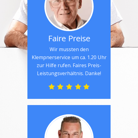
Faire Preise
Wir mussten den
Klempnerservice um ca. 1.20 Uhr
zur Hilfe rufen. Faires Preis-
Leistungsverhältnis. Danke!