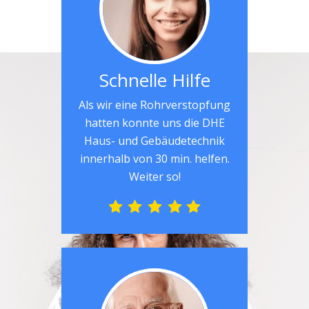
Schnelle Hilfe
Als wir eine Rohrverstopfung
hatten konnte uns die DHE
Haus- und Gebäudetechnik
innerhalb von 30 min. helfen.
Weiter so!