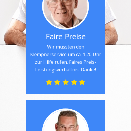
Faire Preise
Wir mussten den
Klempnerservice um ca. 1.20 Uhr
zur Hilfe rufen. Faires Preis-
Leistungsverhältnis. Danke!