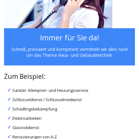
Immer für Sie da!
Schnell, preiswert und kompetent vermitteln wir alles rund
um das Thema Haus- und Gebäudetechnik.
Zum Beispiel:
Sanitär- Klempner- und Heizungsservice
Schlüsseldienst / Schlüsselnotdienst
Schädlingsbekämpfung
Elektroarbeiten
Glasnotdienst
Renovierungen von A-Z