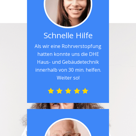
Schnelle Hilfe
Als wir eine Rohrverstopfung
hatten konnte uns die DHE
Haus- und Gebäudetechnik
innerhalb von 30 min. helfen.
Weiter so!