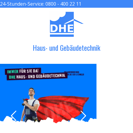
24-Stunden-Service:
0800 - 400 22 11
≡ MENU
Haus- und Gebäudetechnik
FÜR SIE DA!
IMMER
DER HANDWERKER ENGEL
HAUS- UND GEBÄUDETECHNIK
GRÖßER, BESSER & SCHNELLER
DHE