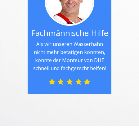
Fachmännische Hilfe
Als wir unseren Wasserhahn
nicht mehr betätigen konnten,
konnte der Monteur von DHE
schnell und fachgerecht helfen!