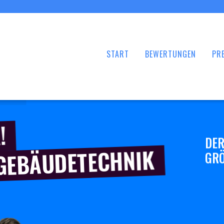
START
BEWERTUNGEN
PRE
!
DER
 GEBÄUDETECHNIK
GRÖ