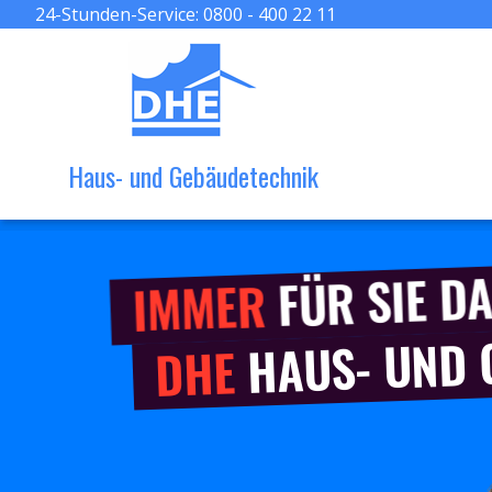
24-Stunden-Service:
0800 - 400 22 11
Haus- und Gebäudetechnik
FÜR SIE DA
IMMER
HAUS- UND
DHE