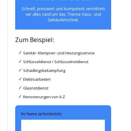
Schnell, preiswert und kompetent vermitteln
wir alles rund um das Thema Haus- und
Gebäudetechnik.
Zum Beispiel:
Sanitär- Klempner- und Heizungsservice
Schlüsseldienst / Schlüsselnotdienst
Schädlingsbekämpfung
Elektroarbeiten
Glasnotdienst
Renovierungen von A-Z
Ihr Name (erforderlich)