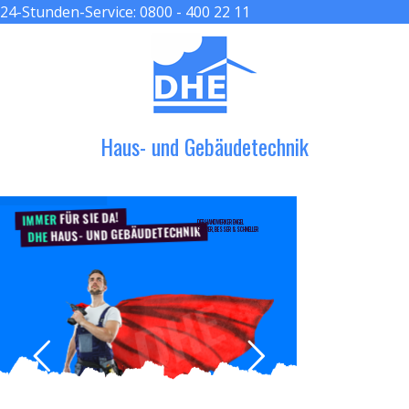
24-Stunden-Service:
0800 - 400 22 11
≡ MENU
Haus- und Gebäudetechnik
FÜR SIE DA!
IMMER
DER HANDWERKER ENGEL
HAUS- UND GEBÄUDETECHNIK
GRÖßER, BESSER & SCHNELLER
DHE