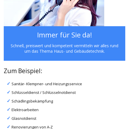
Immer für Sie da!
Schnell, preiswert und kompetent vermitteln wir alles rund
um das Thema Haus- und Gebäudetechnik.
Zum Beispiel:
Sanitär- Klempner- und Heizungsservice
Schlüsseldienst / Schlüsselnotdienst
Schädlingsbekämpfung
Elektroarbeiten
Glasnotdienst
Renovierungen von A-Z