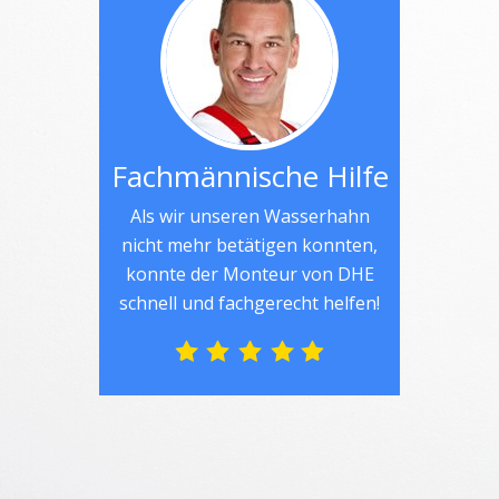
Fachmännische Hilfe
Als wir unseren Wasserhahn
nicht mehr betätigen konnten,
konnte der Monteur von DHE
schnell und fachgerecht helfen!