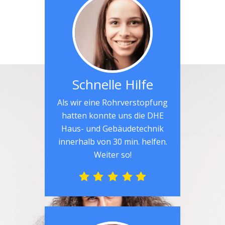
Schnelle Hilfe
Als wir eine Rohrverstopfung
hatten konnte uns die DHE
Haus- und Gebäudetechnik
innerhalb von 30 min. helfen.
Weiter so!