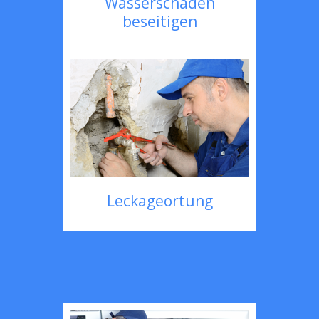
Wasserschaden
beseitigen
Leckageortung