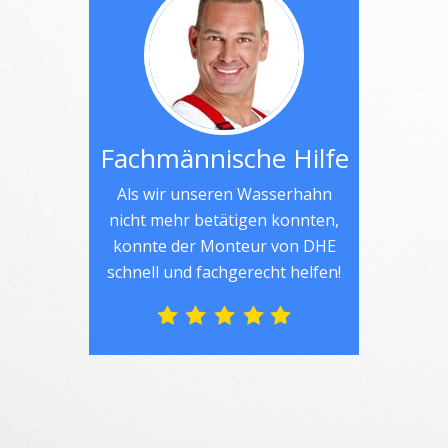
Fachmännische Hilfe
Als wir unseren Wasserhahn
nicht mehr betätigen konnten,
konnte der Monteur von DHE
schnell und fachgerecht helfen!