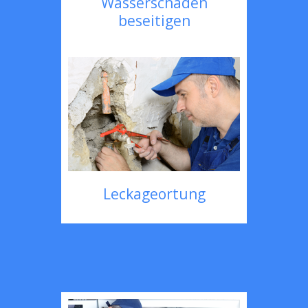
Wasserschaden
beseitigen
Leckageortung