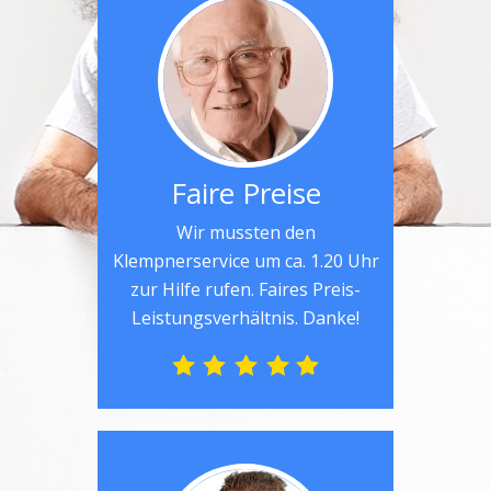
Faire Preise
Wir mussten den
Klempnerservice um ca. 1.20 Uhr
zur Hilfe rufen. Faires Preis-
Leistungsverhältnis. Danke!