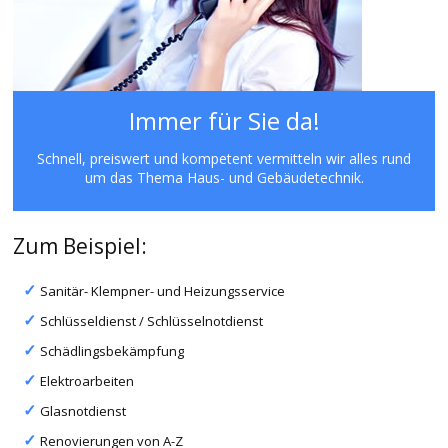
Immer für Sie da!
Schnell, preiswert und kompetent vermitteln wir alles rund
um das Thema Haus- und Gebäudetechnik.
Zum Beispiel:
Sanitär- Klempner- und Heizungsservice
Schlüsseldienst / Schlüsselnotdienst
Schädlingsbekämpfung
Elektroarbeiten
Glasnotdienst
Renovierungen von A-Z