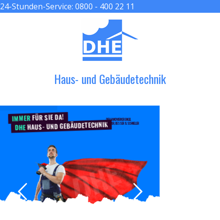
24-Stunden-Service:
0800 - 400 22 11
≡ MENU
Haus- und Gebäudetechnik
FÜR SIE DA!
IMMER
DER HANDWERKER ENGEL
HAUS- UND GEBÄUDETECHNIK
GRÖßER, BESSER & SCHNELLER
DHE