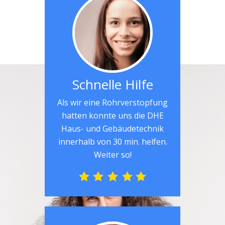
Schnelle Hilfe
Als wir eine Rohrverstopfung
hatten konnte uns die DHE
Haus- und Gebäudetechnik
innerhalb von 30 min. helfen.
Weiter so!