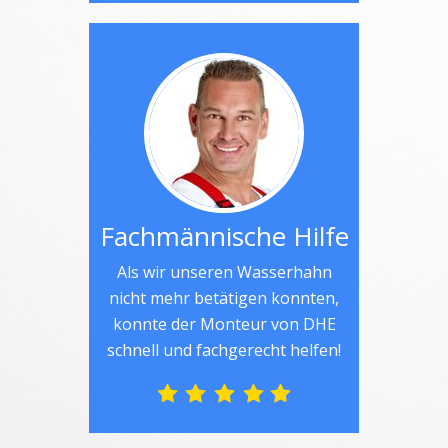
Fachmännische Hilfe
Als wir unseren Wasserhahn
nicht mehr betätigen konnten,
konnte der Monteur von DHE
schnell und fachgerecht helfen!