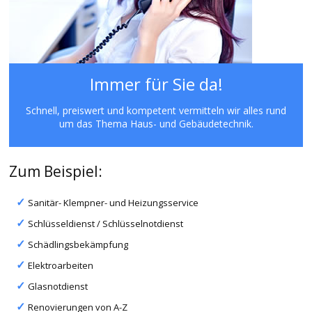
Immer für Sie da!
Schnell, preiswert und kompetent vermitteln wir alles rund
um das Thema Haus- und Gebäudetechnik.
Zum Beispiel:
Sanitär- Klempner- und Heizungsservice
Schlüsseldienst / Schlüsselnotdienst
Schädlingsbekämpfung
Elektroarbeiten
Glasnotdienst
Renovierungen von A-Z