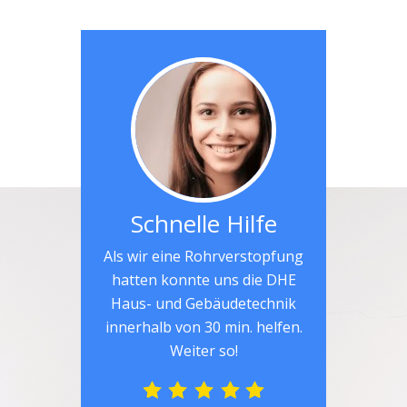
Schnelle Hilfe
Als wir eine Rohrverstopfung
hatten konnte uns die DHE
Haus- und Gebäudetechnik
innerhalb von 30 min. helfen.
Weiter so!