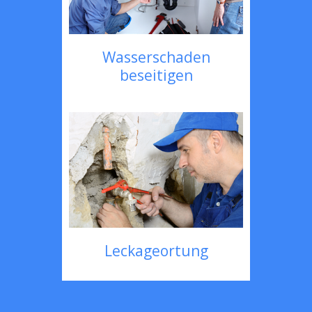
Wasserschaden
beseitigen
Leckageortung