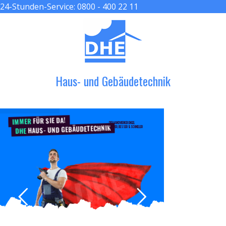
24-Stunden-Service:
0800 - 400 22 11
≡ MENU
Haus- und Gebäudetechnik
FÜR SIE DA!
IMMER
DER HANDWERKER ENGEL
HAUS- UND GEBÄUDETECHNIK
GRÖßER, BESSER & SCHNELLER
DHE