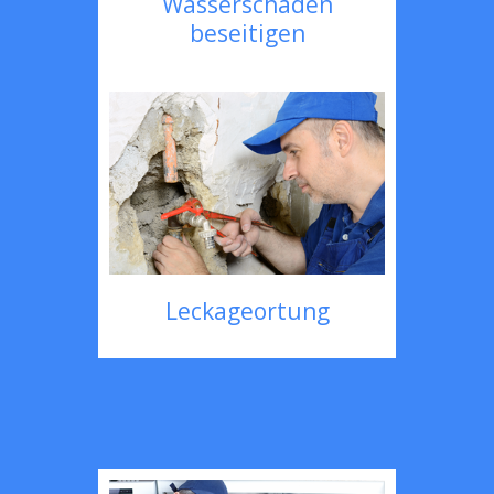
Wasserschaden
beseitigen
Leckageortung