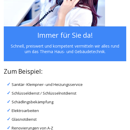
Immer für Sie da!
Schnell, preiswert und kompetent vermitteln wir alles rund
um das Thema Haus- und Gebäudetechnik.
Zum Beispiel:
Sanitär- Klempner- und Heizungsservice
Schlüsseldienst / Schlüsselnotdienst
Schädlingsbekämpfung
Elektroarbeiten
Glasnotdienst
Renovierungen von A-Z