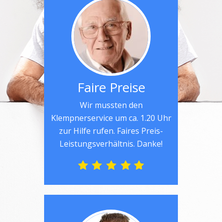
Faire Preise
Wir mussten den
Klempnerservice um ca. 1.20 Uhr
zur Hilfe rufen. Faires Preis-
Leistungsverhältnis. Danke!