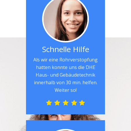
Schnelle Hilfe
Als wir eine Rohrverstopfung
hatten konnte uns die DHE
Haus- und Gebäudetechnik
innerhalb von 30 min. helfen.
Weiter so!