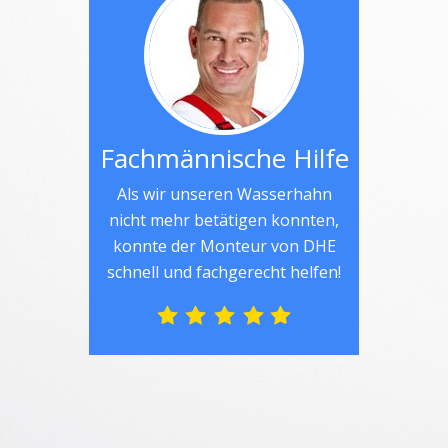
Fachmännische Hilfe
Als wir unseren Wasserhahn
nicht mehr betätigen konnten,
konnte der Monteur von DHE
schnell und fachgerecht helfen!