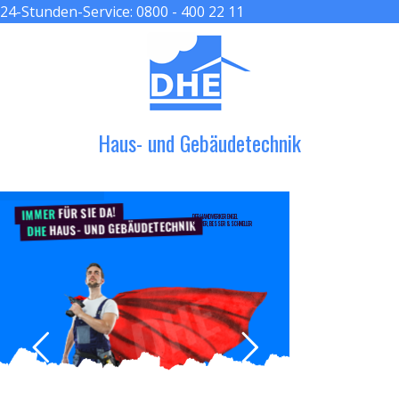
24-Stunden-Service:
0800 - 400 22 11
≡ MENU
Haus- und Gebäudetechnik
FÜR SIE DA!
IMMER
DER HANDWERKER ENGEL
HAUS- UND GEBÄUDETECHNIK
GRÖßER, BESSER & SCHNELLER
DHE