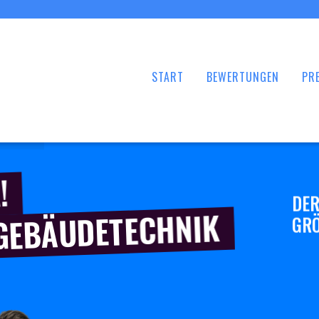
START
BEWERTUNGEN
PRE
!
DER
 GEBÄUDETECHNIK
GRÖ