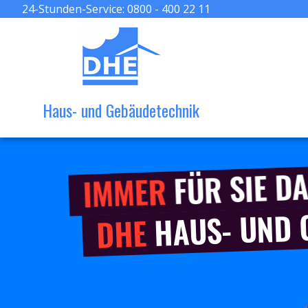
24-Stunden-Service:
0800 - 400 22 11
Haus- und Gebäudetechnik
FÜR SIE DA
IMMER
HAUS- UND
DHE