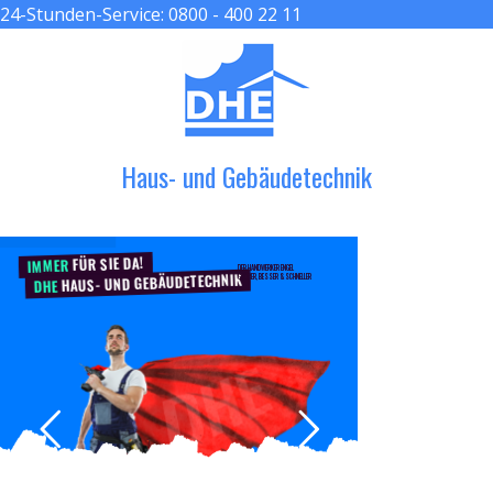
24-Stunden-Service:
0800 - 400 22 11
≡ MENU
Haus- und Gebäudetechnik
FÜR SIE DA!
IMMER
DER HANDWERKER ENGEL
HAUS- UND GEBÄUDETECHNIK
GRÖßER, BESSER & SCHNELLER
DHE