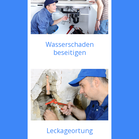
Wasserschaden
beseitigen
Leckageortung