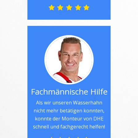
Fachmännische Hilfe
Als wir unseren Wasserhahn
nicht mehr betätigen konnten,
konnte der Monteur von DHE
schnell und fachgerecht helfen!