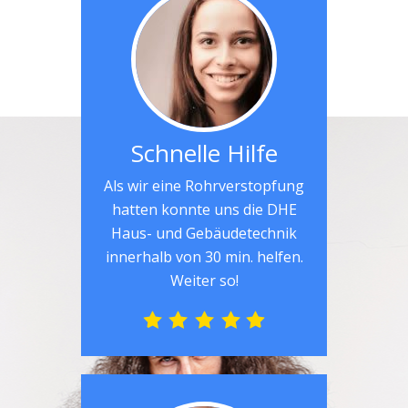
Schnelle Hilfe
Als wir eine Rohrverstopfung
hatten konnte uns die DHE
Haus- und Gebäudetechnik
innerhalb von 30 min. helfen.
Weiter so!