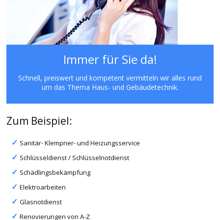
Immer für Sie da!
Schnell, preiswert und kompetent vermitteln wir alles rund
um das Thema Haus- und Gebäudetechnik.
Zum Beispiel:
Sanitär- Klempner- und Heizungsservice
Schlüsseldienst / Schlüsselnotdienst
Schädlingsbekämpfung
Elektroarbeiten
Glasnotdienst
Renovierungen von A-Z