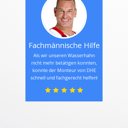
Fachmännische Hilfe
Als wir unseren Wasserhahn
nicht mehr betätigen konnten,
konnte der Monteur von DHE
schnell und fachgerecht helfen!