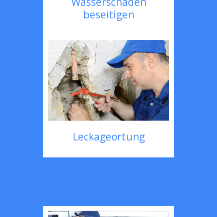
Wasserschaden
beseitigen
Leckageortung