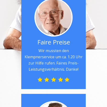
Faire Preise
Wir mussten den
Klempnerservice um ca. 1.20 Uhr
zur Hilfe rufen. Faires Preis-
Leistungsverhältnis. Danke!