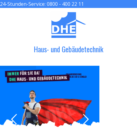
24-Stunden-Service:
0800 - 400 22 11
≡ MENU
Haus- und Gebäudetechnik
FÜR SIE DA!
IMMER
DER HANDWERKER ENGEL
HAUS- UND GEBÄUDETECHNIK
GRÖßER, BESSER & SCHNELLER
DHE