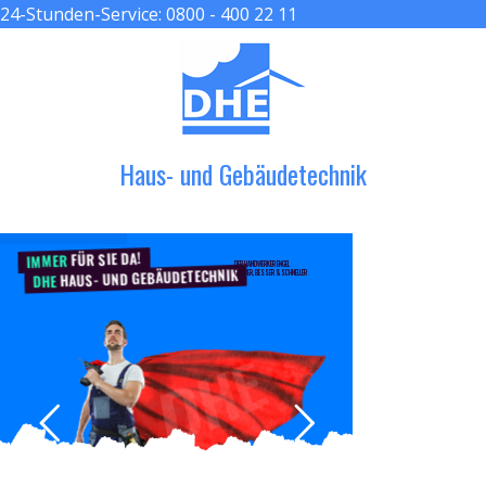
24-Stunden-Service:
0800 - 400 22 11
≡ MENU
Haus- und Gebäudetechnik
FÜR SIE DA!
IMMER
DER HANDWERKER ENGEL
HAUS- UND GEBÄUDETECHNIK
GRÖßER, BESSER & SCHNELLER
DHE