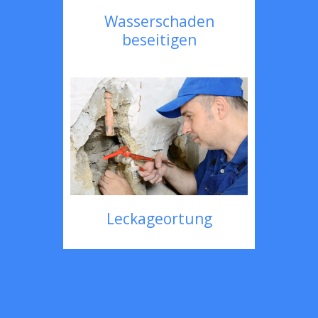
Wasserschaden
beseitigen
Leckageortung