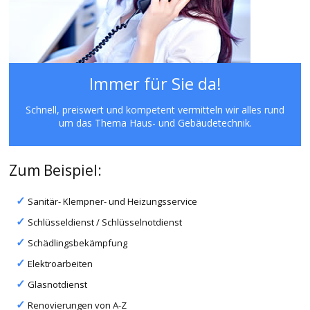
Immer für Sie da!
Schnell, preiswert und kompetent vermitteln wir alles rund
um das Thema Haus- und Gebäudetechnik.
Zum Beispiel:
Sanitär- Klempner- und Heizungsservice
Schlüsseldienst / Schlüsselnotdienst
Schädlingsbekämpfung
Elektroarbeiten
Glasnotdienst
Renovierungen von A-Z