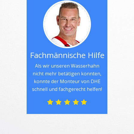
Fachmännische Hilfe
Als wir unseren Wasserhahn
nicht mehr betätigen konnten,
konnte der Monteur von DHE
schnell und fachgerecht helfen!