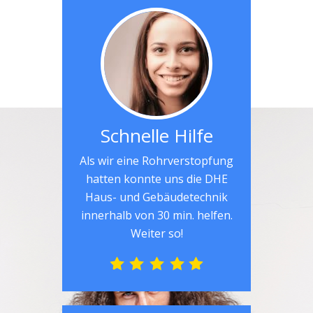
Schnelle Hilfe
Als wir eine Rohrverstopfung
hatten konnte uns die DHE
Haus- und Gebäudetechnik
innerhalb von 30 min. helfen.
Weiter so!