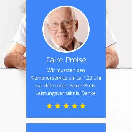
Faire Preise
Wir mussten den
Klempnerservice um ca. 1.20 Uhr
zur Hilfe rufen. Faires Preis-
Leistungsverhältnis. Danke!