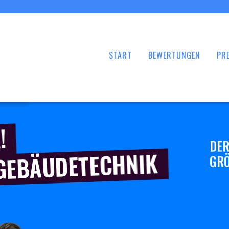
START
BEWERTUNGEN
PRE
!
DER
 GEBÄUDETECHNIK
GRÖ