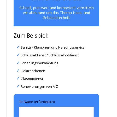
Schnell, preiswert und kompetent vermitteln
wir alles rund um das Thema Haus- und
Gebäudetechnik.
Zum Beispiel:
Sanitär- Klempner- und Heizungsservice
Schlüsseldienst / Schlüsselnotdienst
Schädlingsbekämpfung
Elektroarbeiten
Glasnotdienst
Renovierungen von A-Z
Ihr Name (erforderlich)