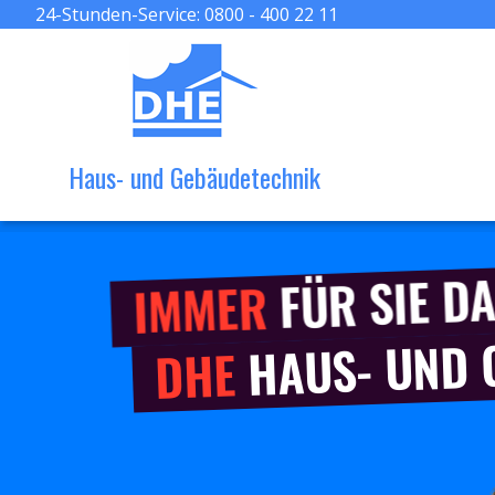
24-Stunden-Service:
0800 - 400 22 11
Haus- und Gebäudetechnik
FÜR SIE DA
IMMER
HAUS- UND
DHE