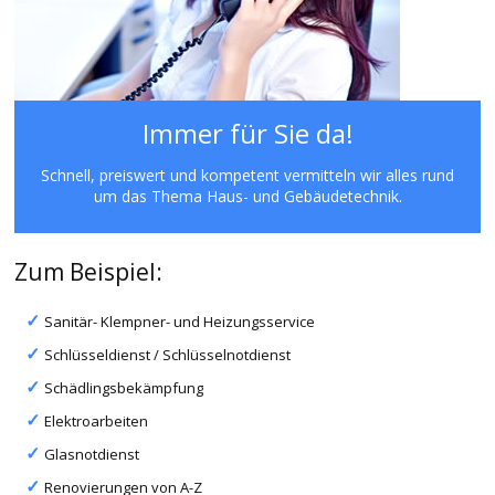
Immer für Sie da!
Schnell, preiswert und kompetent vermitteln wir alles rund
um das Thema Haus- und Gebäudetechnik.
Zum Beispiel:
Sanitär- Klempner- und Heizungsservice
Schlüsseldienst / Schlüsselnotdienst
Schädlingsbekämpfung
Elektroarbeiten
Glasnotdienst
Renovierungen von A-Z