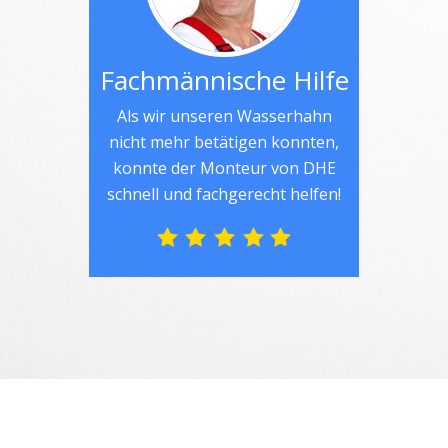
Fachmännische Hilfe
Als wir unseren Wasserhahn
nicht mehr betätigen konnten,
konnte der Monteur von DHE
schnell und fachgerecht helfen!