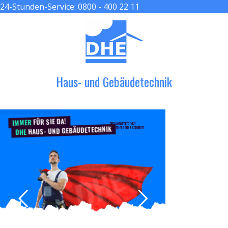
24-Stunden-Service:
0800 - 400 22 11
≡ MENU
Haus- und Gebäudetechnik
FÜR SIE DA!
IMMER
DER HANDWERKER ENGEL
HAUS- UND GEBÄUDETECHNIK
GRÖßER, BESSER & SCHNELLER
DHE