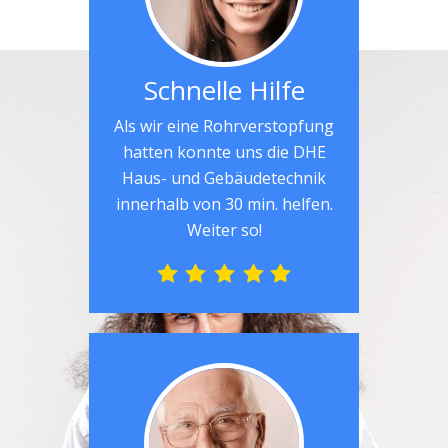
Schnelle Hilfe
Als wir eine Rohrverstopfung
hatten konnte uns die DHE
Haus- und Gebäudetechnik
innerhalb von 30 min. helfen.
Weiter so!