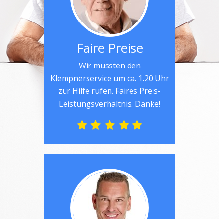
Faire Preise
Wir mussten den
Klempnerservice um ca. 1.20 Uhr
zur Hilfe rufen. Faires Preis-
Leistungsverhältnis. Danke!