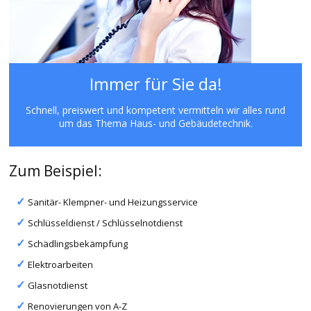
Immer für Sie da!
Schnell, preiswert und kompetent vermitteln wir alles rund
um das Thema Haus- und Gebäudetechnik.
Zum Beispiel:
Sanitär- Klempner- und Heizungsservice
Schlüsseldienst / Schlüsselnotdienst
Schädlingsbekämpfung
Elektroarbeiten
Glasnotdienst
Renovierungen von A-Z