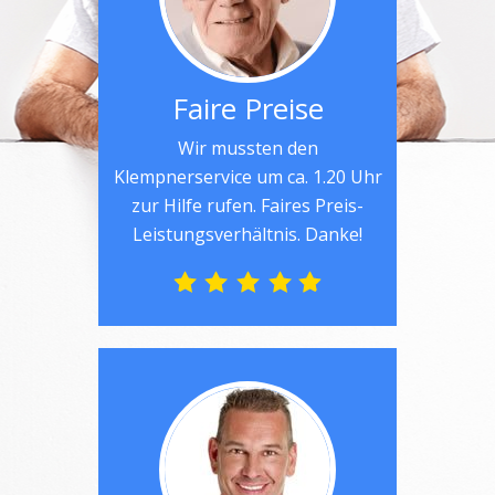
Faire Preise
Wir mussten den
Klempnerservice um ca. 1.20 Uhr
zur Hilfe rufen. Faires Preis-
Leistungsverhältnis. Danke!