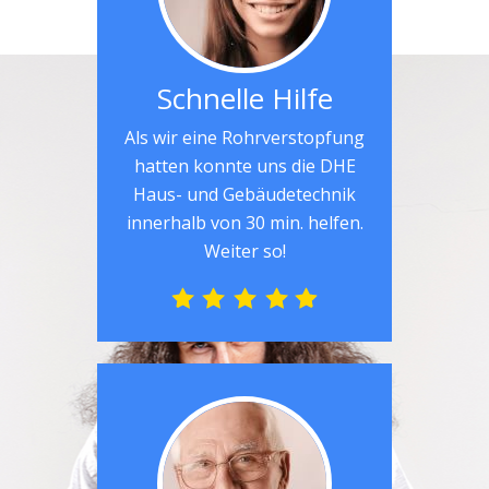
Schnelle Hilfe
Als wir eine Rohrverstopfung
hatten konnte uns die DHE
Haus- und Gebäudetechnik
innerhalb von 30 min. helfen.
Weiter so!