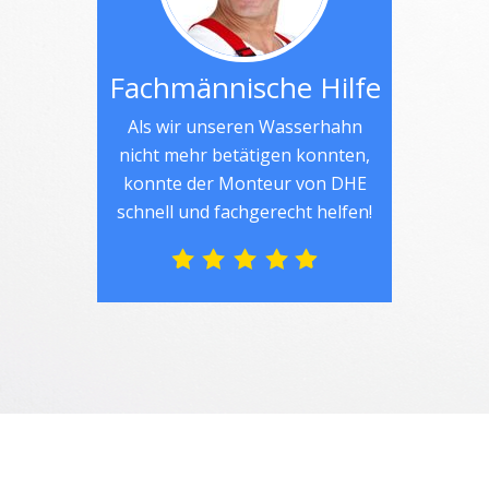
Fachmännische Hilfe
Als wir unseren Wasserhahn
nicht mehr betätigen konnten,
konnte der Monteur von DHE
schnell und fachgerecht helfen!