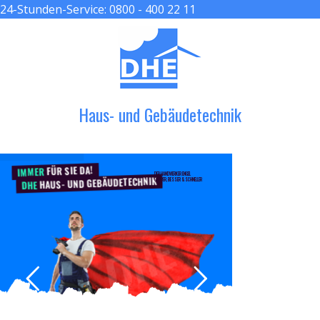
24-Stunden-Service:
0800 - 400 22 11
≡ MENU
Haus- und Gebäudetechnik
FÜR SIE DA!
IMMER
DER HANDWERKER ENGEL
HAUS- UND GEBÄUDETECHNIK
GRÖßER, BESSER & SCHNELLER
DHE