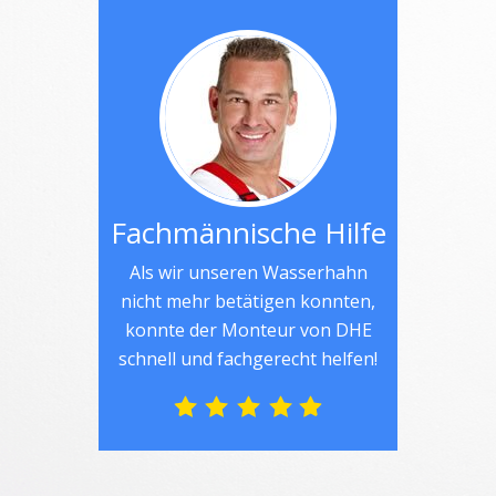
Fachmännische Hilfe
Als wir unseren Wasserhahn
nicht mehr betätigen konnten,
konnte der Monteur von DHE
schnell und fachgerecht helfen!