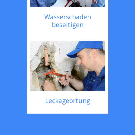
Wasserschaden
beseitigen
Leckageortung