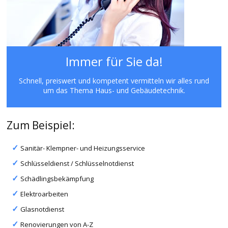
Immer für Sie da!
Schnell, preiswert und kompetent vermitteln wir alles rund
um das Thema Haus- und Gebäudetechnik.
Zum Beispiel:
Sanitär- Klempner- und Heizungsservice
Schlüsseldienst / Schlüsselnotdienst
Schädlingsbekämpfung
Elektroarbeiten
Glasnotdienst
Renovierungen von A-Z