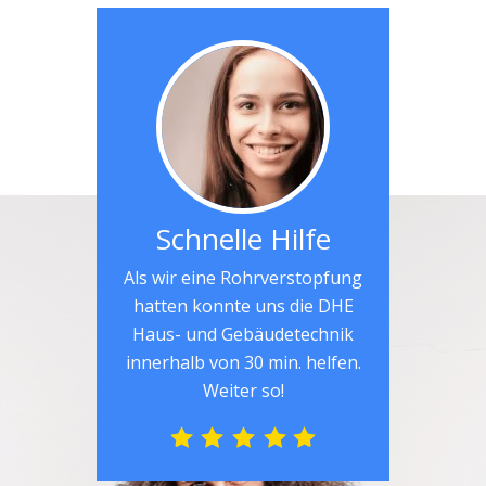
Schnelle Hilfe
Als wir eine Rohrverstopfung
hatten konnte uns die DHE
Haus- und Gebäudetechnik
innerhalb von 30 min. helfen.
Weiter so!