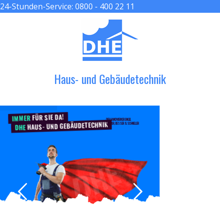
24-Stunden-Service:
0800 - 400 22 11
≡ MENU
Haus- und Gebäudetechnik
FÜR SIE DA!
IMMER
DER HANDWERKER ENGEL
HAUS- UND GEBÄUDETECHNIK
GRÖßER, BESSER & SCHNELLER
DHE