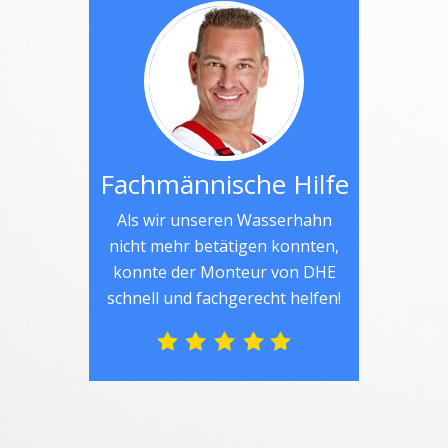
Fachmännische Hilfe
Als wir unseren Wasserhahn
nicht mehr betätigen konnten,
konnte der Monteur von DHE
schnell und fachgerecht helfen!