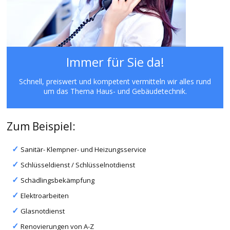
Immer für Sie da!
Schnell, preiswert und kompetent vermitteln wir alles rund
um das Thema Haus- und Gebäudetechnik.
Zum Beispiel:
Sanitär- Klempner- und Heizungsservice
Schlüsseldienst / Schlüsselnotdienst
Schädlingsbekämpfung
Elektroarbeiten
Glasnotdienst
Renovierungen von A-Z