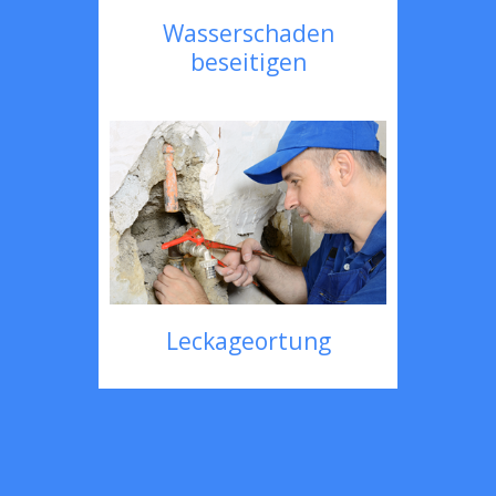
Wasserschaden
beseitigen
Leckageortung