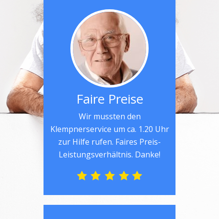
Faire Preise
Wir mussten den
Klempnerservice um ca. 1.20 Uhr
zur Hilfe rufen. Faires Preis-
Leistungsverhältnis. Danke!