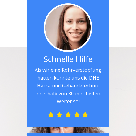
Schnelle Hilfe
Als wir eine Rohrverstopfung
hatten konnte uns die DHE
Haus- und Gebäudetechnik
innerhalb von 30 min. helfen.
Weiter so!