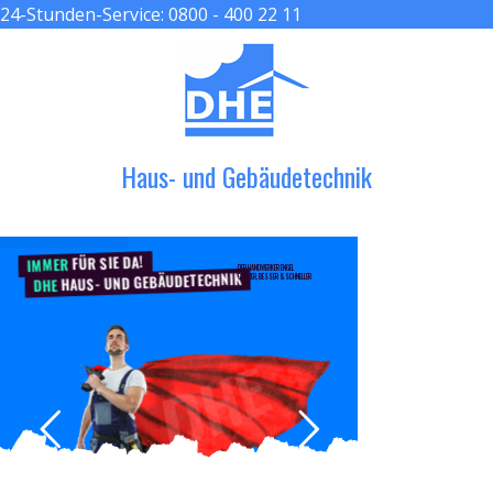
24-Stunden-Service:
0800 - 400 22 11
≡ MENU
Haus- und Gebäudetechnik
FÜR SIE DA!
IMMER
DER HANDWERKER ENGEL
HAUS- UND GEBÄUDETECHNIK
GRÖßER, BESSER & SCHNELLER
DHE