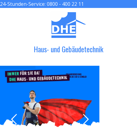
24-Stunden-Service:
0800 - 400 22 11
≡ MENU
Haus- und Gebäudetechnik
FÜR SIE DA!
IMMER
DER HANDWERKER ENGEL
HAUS- UND GEBÄUDETECHNIK
GRÖßER, BESSER & SCHNELLER
DHE