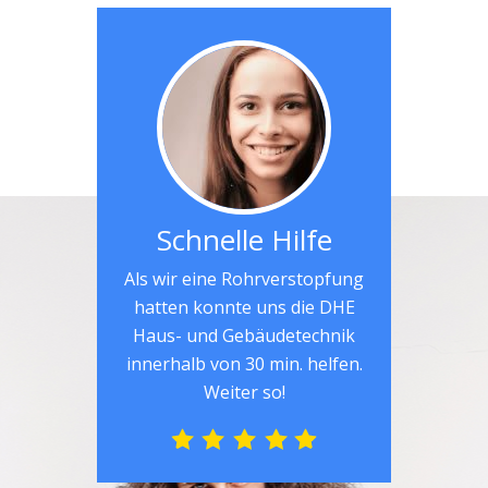
Schnelle Hilfe
Als wir eine Rohrverstopfung
hatten konnte uns die DHE
Haus- und Gebäudetechnik
innerhalb von 30 min. helfen.
Weiter so!