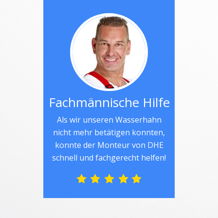
Fachmännische Hilfe
Als wir unseren Wasserhahn
nicht mehr betätigen konnten,
konnte der Monteur von DHE
schnell und fachgerecht helfen!