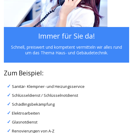
Immer für Sie da!
Schnell, preiswert und kompetent vermitteln wir alles rund
um das Thema Haus- und Gebäudetechnik.
Zum Beispiel:
Sanitär- Klempner- und Heizungsservice
Schlüsseldienst / Schlüsselnotdienst
Schädlingsbekämpfung
Elektroarbeiten
Glasnotdienst
Renovierungen von A-Z