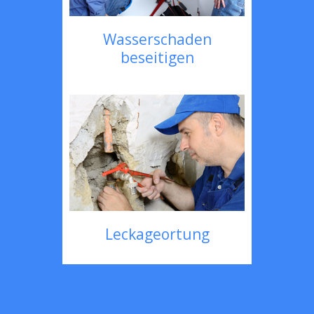
Wasserschaden
beseitigen
Leckageortung