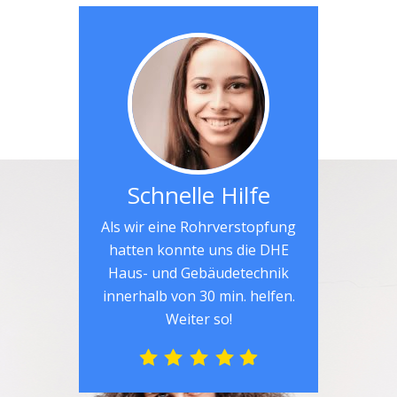
Schnelle Hilfe
Als wir eine Rohrverstopfung
hatten konnte uns die DHE
Haus- und Gebäudetechnik
innerhalb von 30 min. helfen.
Weiter so!