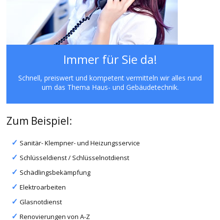
Immer für Sie da!
Schnell, preiswert und kompetent vermitteln wir alles rund
um das Thema Haus- und Gebäudetechnik.
Zum Beispiel:
Sanitär- Klempner- und Heizungsservice
Schlüsseldienst / Schlüsselnotdienst
Schädlingsbekämpfung
Elektroarbeiten
Glasnotdienst
Renovierungen von A-Z