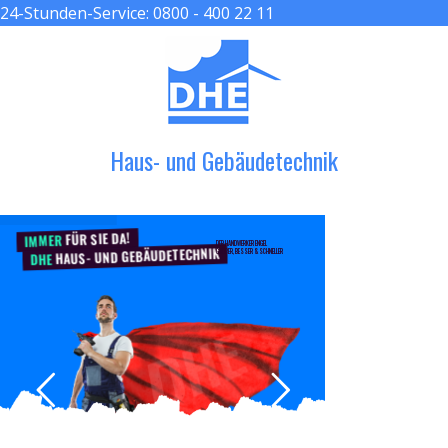
24-Stunden-Service:
0800 - 400 22 11
≡ MENU
Haus- und Gebäudetechnik
FÜR SIE DA!
IMMER
DER HANDWERKER ENGEL
HAUS- UND GEBÄUDETECHNIK
GRÖßER, BESSER & SCHNELLER
DHE