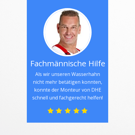
Fachmännische Hilfe
Als wir unseren Wasserhahn
nicht mehr betätigen konnten,
konnte der Monteur von DHE
schnell und fachgerecht helfen!