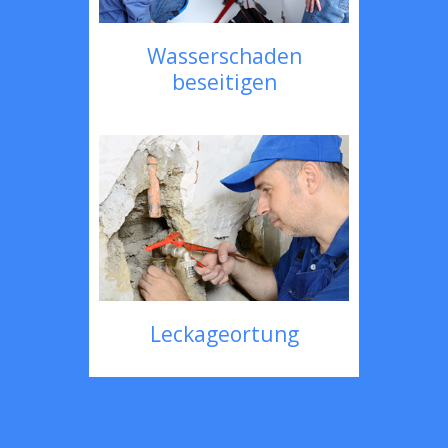
Wasserschaden
beseitigen
Leckageortung