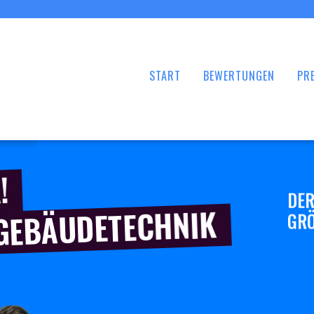
START
BEWERTUNGEN
PRE
!
DER
 GEBÄUDETECHNIK
GRÖ