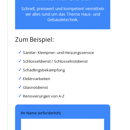
Schnell, preiswert und kompetent vermitteln
wir alles rund um das Thema Haus- und
Gebäudetechnik.
Zum Beispiel:
Sanitär- Klempner- und Heizungsservice
Schlüsseldienst / Schlüsselnotdienst
Schädlingsbekämpfung
Elektroarbeiten
Glasnotdienst
Renovierungen von A-Z
Ihr Name (erforderlich)