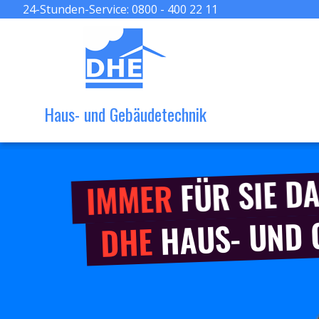
24-Stunden-Service:
0800 - 400 22 11
Haus- und Gebäudetechnik
FÜR SIE DA
IMMER
HAUS- UND
DHE