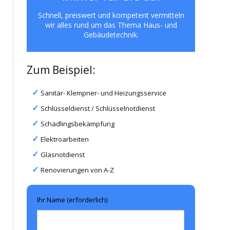
Schnell, preiswert und kompetent vermitteln
wir alles rund um das Thema Haus- und
Gebäudetechnik.
Zum Beispiel:
Sanitär- Klempner- und Heizungsservice
Schlüsseldienst / Schlüsselnotdienst
Schädlingsbekämpfung
Elektroarbeiten
Glasnotdienst
Renovierungen von A-Z
Ihr Name (erforderlich)