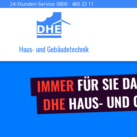
24-Stunden-Service:
0800 - 400 22 11
Haus- und Gebäudetechnik
FÜR SIE DA
IMMER
HAUS- UND
DHE