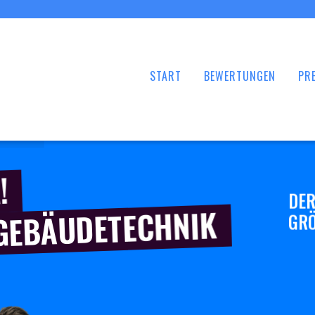
START
BEWERTUNGEN
PRE
!
DER
 GEBÄUDETECHNIK
GRÖ