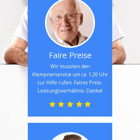
Faire Preise
Wir mussten den
Klempnerservice um ca. 1.20 Uhr
zur Hilfe rufen. Faires Preis-
Leistungsverhältnis. Danke!