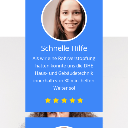
Schnelle Hilfe
Als wir eine Rohrverstopfung
hatten konnte uns die DHE
Haus- und Gebäudetechnik
innerhalb von 30 min. helfen.
Weiter so!