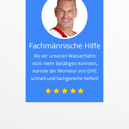
Fachmännische Hilfe
Als wir unseren Wasserhahn
nicht mehr betätigen konnten,
konnte der Monteur von DHE
schnell und fachgerecht helfen!