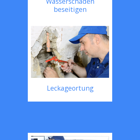
Wasserschaden
beseitigen
Leckageortung