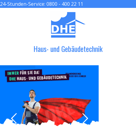
24-Stunden-Service:
0800 - 400 22 11
≡ MENU
Haus- und Gebäudetechnik
FÜR SIE DA!
IMMER
DER HANDWERKER ENGEL
HAUS- UND GEBÄUDETECHNIK
GRÖßER, BESSER & SCHNELLER
DHE