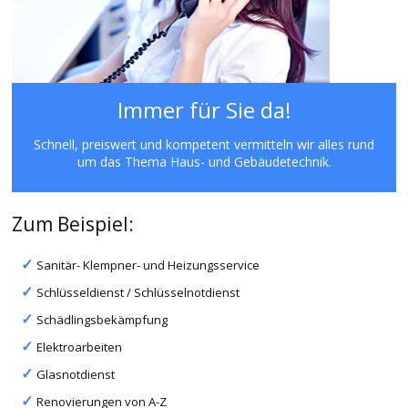
Immer für Sie da!
Schnell, preiswert und kompetent vermitteln wir alles rund
um das Thema Haus- und Gebäudetechnik.
Zum Beispiel:
Sanitär- Klempner- und Heizungsservice
Schlüsseldienst / Schlüsselnotdienst
Schädlingsbekämpfung
Elektroarbeiten
Glasnotdienst
Renovierungen von A-Z