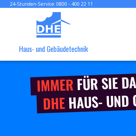
24-Stunden-Service:
0800 - 400 22 11
Haus- und Gebäudetechnik
FÜR SIE DA
IMMER
HAUS- UND
DHE