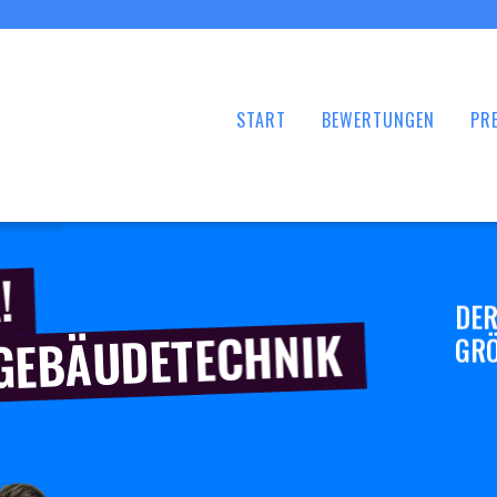
START
BEWERTUNGEN
PRE
!
DER
 GEBÄUDETECHNIK
GRÖ