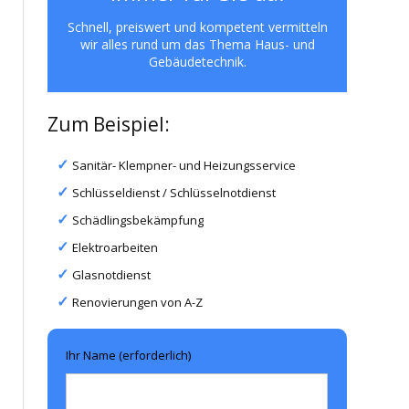
Schnell, preiswert und kompetent vermitteln
wir alles rund um das Thema Haus- und
Gebäudetechnik.
Zum Beispiel:
Sanitär- Klempner- und Heizungsservice
Schlüsseldienst / Schlüsselnotdienst
Schädlingsbekämpfung
Elektroarbeiten
Glasnotdienst
Renovierungen von A-Z
Ihr Name (erforderlich)