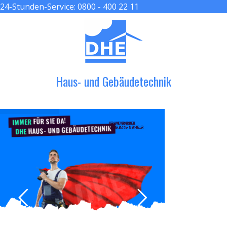
24-Stunden-Service:
0800 - 400 22 11
≡ MENU
Haus- und Gebäudetechnik
FÜR SIE DA!
IMMER
DER HANDWERKER ENGEL
HAUS- UND GEBÄUDETECHNIK
GRÖßER, BESSER & SCHNELLER
DHE