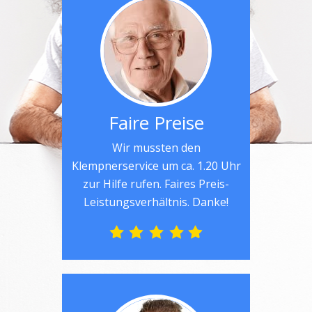
Faire Preise
Wir mussten den
Klempnerservice um ca. 1.20 Uhr
zur Hilfe rufen. Faires Preis-
Leistungsverhältnis. Danke!