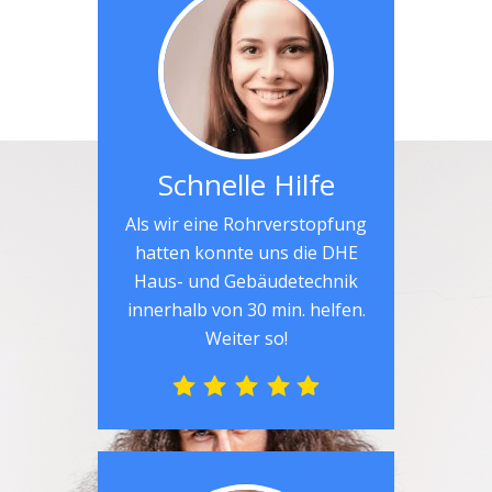
Schnelle Hilfe
Als wir eine Rohrverstopfung
hatten konnte uns die DHE
Haus- und Gebäudetechnik
innerhalb von 30 min. helfen.
Weiter so!