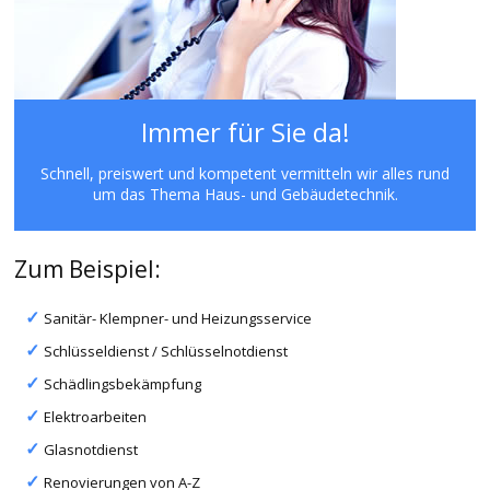
Immer für Sie da!
Schnell, preiswert und kompetent vermitteln wir alles rund
um das Thema Haus- und Gebäudetechnik.
Zum Beispiel:
Sanitär- Klempner- und Heizungsservice
Schlüsseldienst / Schlüsselnotdienst
Schädlingsbekämpfung
Elektroarbeiten
Glasnotdienst
Renovierungen von A-Z