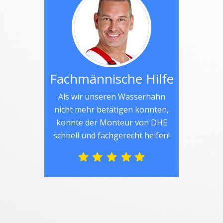
Fachmännische Hilfe
Als wir unseren Wasserhahn
nicht mehr betätigen konnten,
konnte der Monteur von DHE
schnell und fachgerecht helfen!