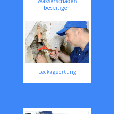
Wasserschaden
beseitigen
Leckageortung