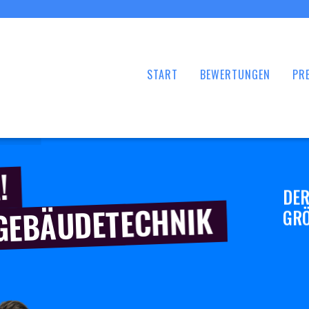
START
BEWERTUNGEN
PRE
!
DER
 GEBÄUDETECHNIK
GRÖ