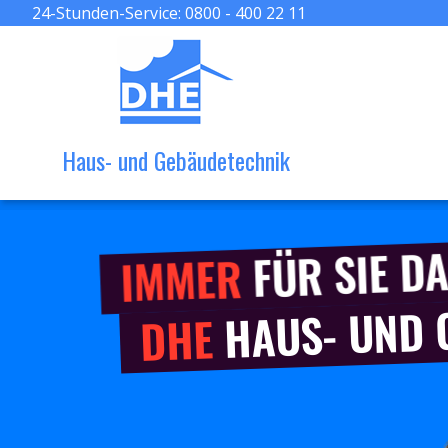
24-Stunden-Service:
0800 - 400 22 11
Haus- und Gebäudetechnik
FÜR SIE DA
IMMER
HAUS- UND
DHE