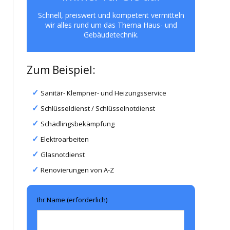
Schnell, preiswert und kompetent vermitteln
wir alles rund um das Thema Haus- und
Gebäudetechnik.
Zum Beispiel:
Sanitär- Klempner- und Heizungsservice
Schlüsseldienst / Schlüsselnotdienst
Schädlingsbekämpfung
Elektroarbeiten
Glasnotdienst
Renovierungen von A-Z
Ihr Name (erforderlich)