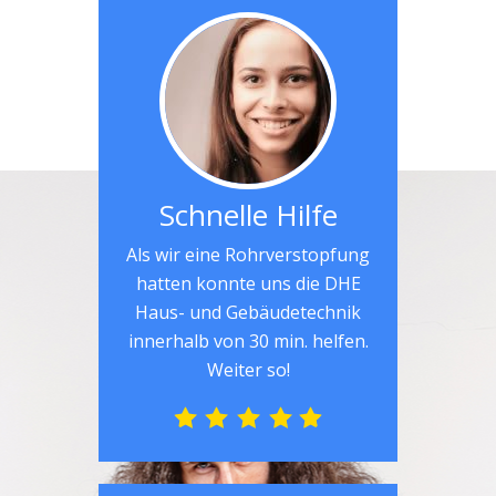
Schnelle Hilfe
Als wir eine Rohrverstopfung
hatten konnte uns die DHE
Haus- und Gebäudetechnik
innerhalb von 30 min. helfen.
Weiter so!