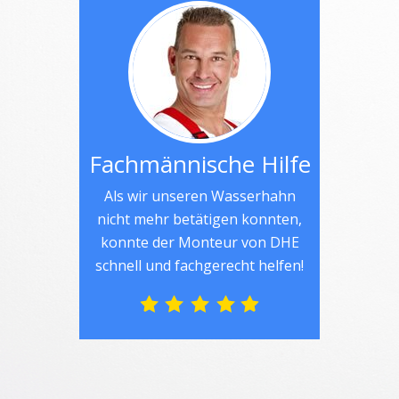
Fachmännische Hilfe
Als wir unseren Wasserhahn
nicht mehr betätigen konnten,
konnte der Monteur von DHE
schnell und fachgerecht helfen!