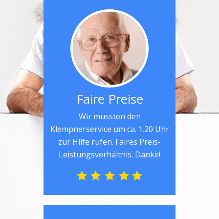
Faire Preise
Wir mussten den
Klempnerservice um ca. 1.20 Uhr
zur Hilfe rufen. Faires Preis-
Leistungsverhältnis. Danke!