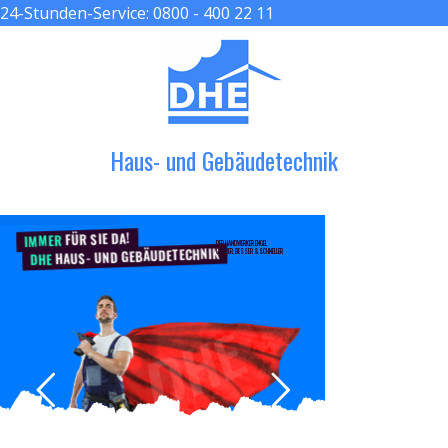
24-Stunden-Service:
0800 - 400 22 11
≡ MENU
Haus- und Gebäudetechnik
FÜR SIE DA!
IMMER
DER HANDWERKER ENGEL
HAUS- UND GEBÄUDETECHNIK
GRÖßER, BESSER & SCHNELLER
DHE