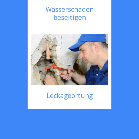
Wasserschaden
beseitigen
Leckageortung