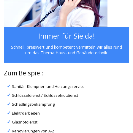
Immer für Sie da!
Schnell, preiswert und kompetent vermitteln wir alles rund
um das Thema Haus- und Gebäudetechnik.
Zum Beispiel:
Sanitär- Klempner- und Heizungsservice
Schlüsseldienst / Schlüsselnotdienst
Schädlingsbekämpfung
Elektroarbeiten
Glasnotdienst
Renovierungen von A-Z