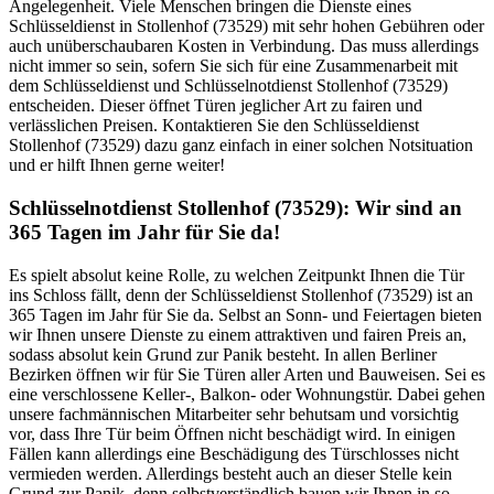
Angelegenheit. Viele Menschen bringen die Dienste eines
Schlüsseldienst in Stollenhof (73529) mit sehr hohen Gebühren oder
auch unüberschaubaren Kosten in Verbindung. Das muss allerdings
nicht immer so sein, sofern Sie sich für eine Zusammenarbeit mit
dem Schlüsseldienst und Schlüsselnotdienst Stollenhof (73529)
entscheiden. Dieser öffnet Türen jeglicher Art zu fairen und
verlässlichen Preisen. Kontaktieren Sie den Schlüsseldienst
Stollenhof (73529) dazu ganz einfach in einer solchen Notsituation
und er hilft Ihnen gerne weiter!
Schlüsselnotdienst Stollenhof (73529): Wir sind an
365 Tagen im Jahr für Sie da!
Es spielt absolut keine Rolle, zu welchen Zeitpunkt Ihnen die Tür
ins Schloss fällt, denn der Schlüsseldienst Stollenhof (73529) ist an
365 Tagen im Jahr für Sie da. Selbst an Sonn- und Feiertagen bieten
wir Ihnen unsere Dienste zu einem attraktiven und fairen Preis an,
sodass absolut kein Grund zur Panik besteht. In allen Berliner
Bezirken öffnen wir für Sie Türen aller Arten und Bauweisen. Sei es
eine verschlossene Keller-, Balkon- oder Wohnungstür. Dabei gehen
unsere fachmännischen Mitarbeiter sehr behutsam und vorsichtig
vor, dass Ihre Tür beim Öffnen nicht beschädigt wird. In einigen
Fällen kann allerdings eine Beschädigung des Türschlosses nicht
vermieden werden. Allerdings besteht auch an dieser Stelle kein
Grund zur Panik, denn selbstverständlich bauen wir Ihnen in so