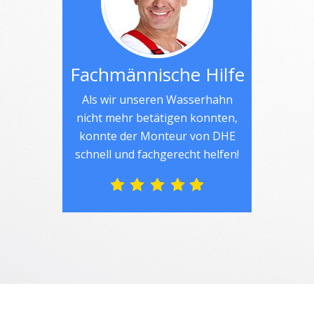
Fachmännische Hilfe
Als wir unseren Wasserhahn
nicht mehr betätigen konnten,
konnte der Monteur von DHE
schnell und fachgerecht helfen!