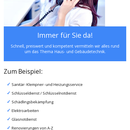
Immer für Sie da!
Schnell, preiswert und kompetent vermitteln wir alles rund
um das Thema Haus- und Gebäudetechnik.
Zum Beispiel:
Sanitär- Klempner- und Heizungsservice
Schlüsseldienst / Schlüsselnotdienst
Schädlingsbekämpfung
Elektroarbeiten
Glasnotdienst
Renovierungen von A-Z