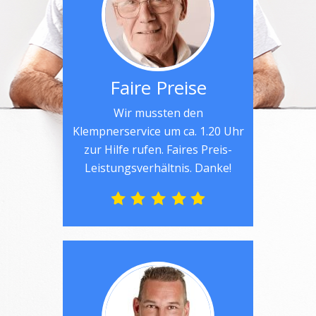
Faire Preise
Wir mussten den
Klempnerservice um ca. 1.20 Uhr
zur Hilfe rufen. Faires Preis-
Leistungsverhältnis. Danke!