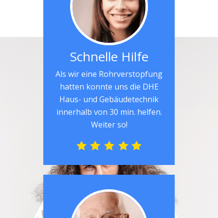
Schnelle Hilfe
Als wir eine Rohrverstopfung
hatten konnte uns die DHE
Haus- und Gebäudetechnik
innerhalb von 30 min. helfen.
Weiter so!