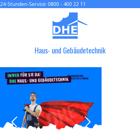
24-Stunden-Service:
0800 - 400 22 11
≡ MENU
Haus- und Gebäudetechnik
FÜR SIE DA!
IMMER
DER HANDWERKER ENGEL
HAUS- UND GEBÄUDETECHNIK
GRÖßER, BESSER & SCHNELLER
DHE