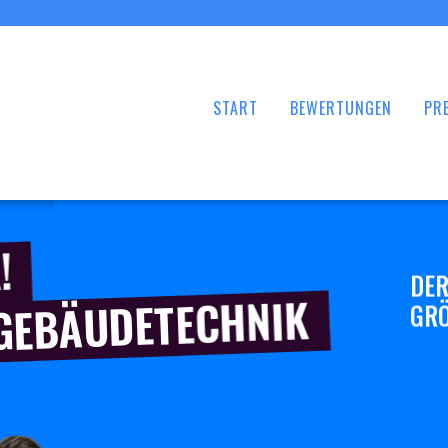
START
BEWERTUNGEN
PRE
!
DER
 GEBÄUDETECHNIK
GRÖ