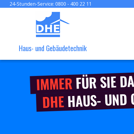
24-Stunden-Service:
0800 - 400 22 11
Haus- und Gebäudetechnik
FÜR SIE DA
IMMER
HAUS- UND
DHE