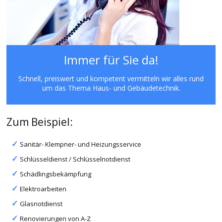
Immer für Sie da!
Schnell, preiswert und kompetent vermitteln wir alles rund
um das Thema Haus- und Gebäudetechnik.
Zum Beispiel:
Sanitär- Klempner- und Heizungsservice
Schlüsseldienst / Schlüsselnotdienst
Schädlingsbekämpfung
Elektroarbeiten
Glasnotdienst
Renovierungen von A-Z