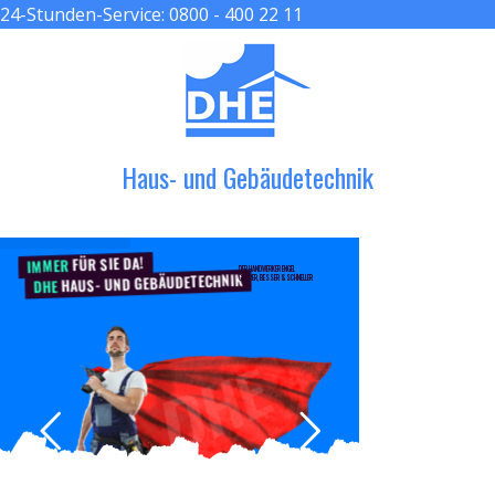
24-Stunden-Service:
0800 - 400 22 11
≡ MENU
Haus- und Gebäudetechnik
FÜR SIE DA!
IMMER
DER HANDWERKER ENGEL
HAUS- UND GEBÄUDETECHNIK
GRÖßER, BESSER & SCHNELLER
DHE