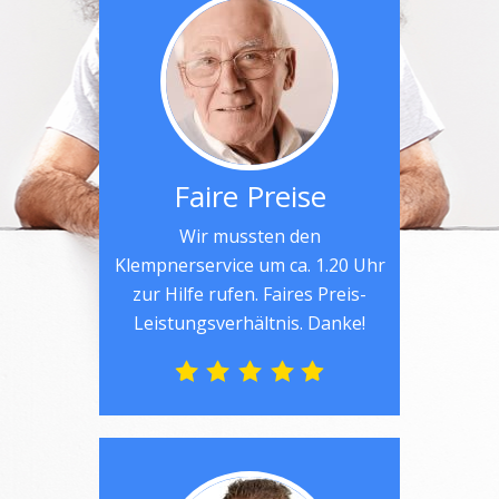
Faire Preise
Wir mussten den
Klempnerservice um ca. 1.20 Uhr
zur Hilfe rufen. Faires Preis-
Leistungsverhältnis. Danke!