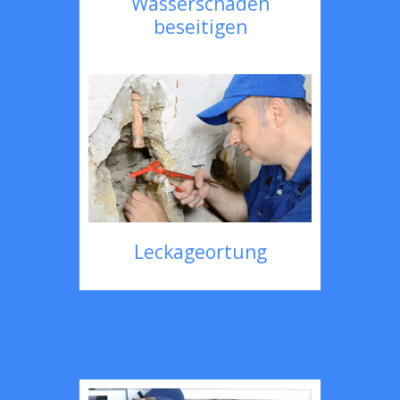
Wasserschaden
beseitigen
Leckageortung