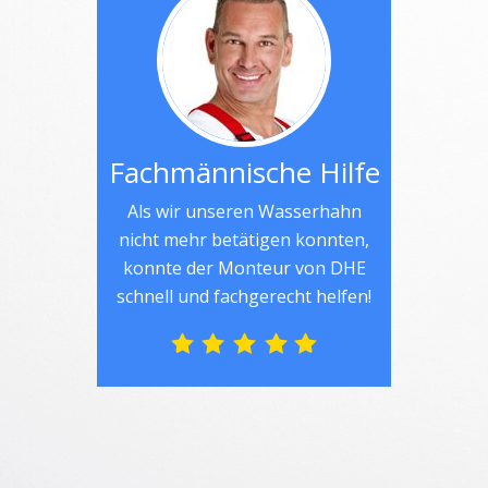
Fachmännische Hilfe
Als wir unseren Wasserhahn
nicht mehr betätigen konnten,
konnte der Monteur von DHE
schnell und fachgerecht helfen!