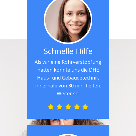
Schnelle Hilfe
Als wir eine Rohrverstopfung
hatten konnte uns die DHE
Haus- und Gebäudetechnik
innerhalb von 30 min. helfen.
Weiter so!