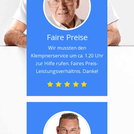
Faire Preise
Wir mussten den
Klempnerservice um ca. 1.20 Uhr
zur Hilfe rufen. Faires Preis-
Leistungsverhältnis. Danke!