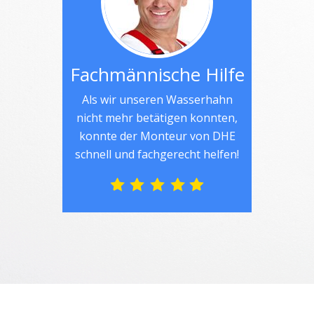
Fachmännische Hilfe
Als wir unseren Wasserhahn
nicht mehr betätigen konnten,
konnte der Monteur von DHE
schnell und fachgerecht helfen!