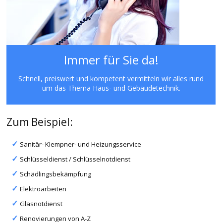
Immer für Sie da!
Schnell, preiswert und kompetent vermitteln wir alles rund
um das Thema Haus- und Gebäudetechnik.
Zum Beispiel:
Sanitär- Klempner- und Heizungsservice
Schlüsseldienst / Schlüsselnotdienst
Schädlingsbekämpfung
Elektroarbeiten
Glasnotdienst
Renovierungen von A-Z