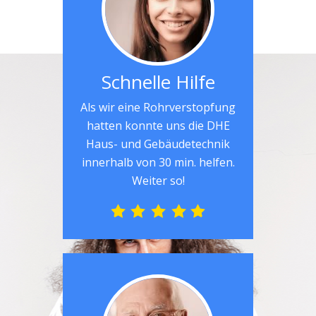
Schnelle Hilfe
Als wir eine Rohrverstopfung
hatten konnte uns die DHE
Haus- und Gebäudetechnik
innerhalb von 30 min. helfen.
Weiter so!