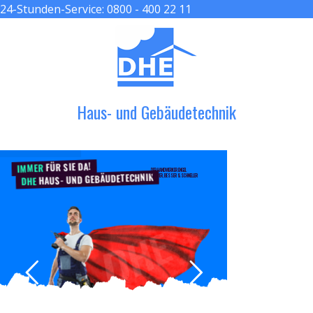
24-Stunden-Service:
0800 - 400 22 11
≡ MENU
Haus- und Gebäudetechnik
FÜR SIE DA!
IMMER
DER HANDWERKER ENGEL
HAUS- UND GEBÄUDETECHNIK
GRÖßER, BESSER & SCHNELLER
DHE