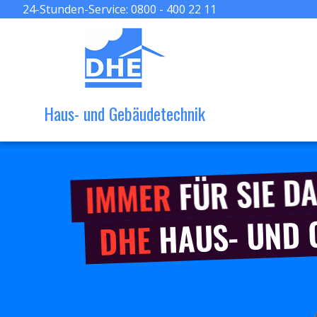
24-Stunden-Service:
0800 - 400 22 11
Haus- und Gebäudetechnik
FÜR SIE DA
IMMER
HAUS- UND
DHE