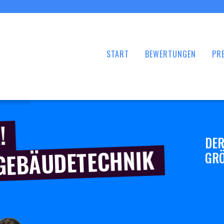
START
BEWERTUNGEN
PRE
!
DER
 GEBÄUDETECHNIK
GRÖ