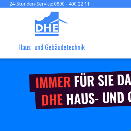
24-Stunden-Service:
0800 - 400 22 11
Haus- und Gebäudetechnik
FÜR SIE DA
IMMER
HAUS- UND
DHE