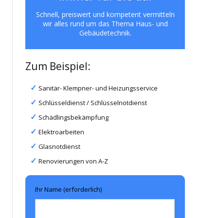
Schnell, preiswert und kompetent vermitteln
wir alles rund um das Thema Haus- und
Gebäudetechnik.
Zum Beispiel:
Sanitär- Klempner- und Heizungsservice
Schlüsseldienst / Schlüsselnotdienst
Schädlingsbekämpfung
Elektroarbeiten
Glasnotdienst
Renovierungen von A-Z
Ihr Name (erforderlich)