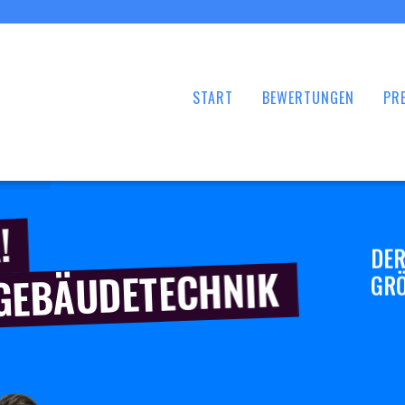
START
BEWERTUNGEN
PRE
!
DER
 GEBÄUDETECHNIK
GRÖ