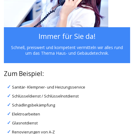
Immer für Sie da!
Schnell, preiswert und kompetent vermitteln wir alles rund
um das Thema Haus- und Gebäudetechnik.
Zum Beispiel:
Sanitär- Klempner- und Heizungsservice
Schlüsseldienst / Schlüsselnotdienst
Schädlingsbekämpfung
Elektroarbeiten
Glasnotdienst
Renovierungen von A-Z