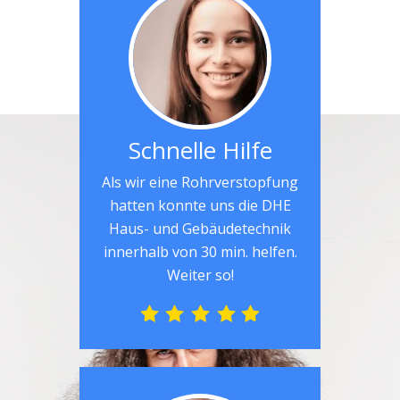
Schnelle Hilfe
Als wir eine Rohrverstopfung
hatten konnte uns die DHE
Haus- und Gebäudetechnik
innerhalb von 30 min. helfen.
Weiter so!