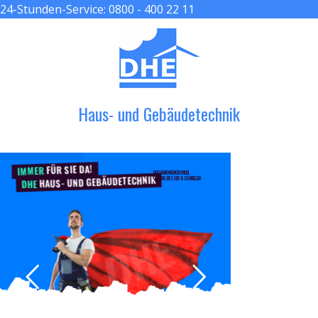
24-Stunden-Service:
0800 - 400 22 11
≡ MENU
Haus- und Gebäudetechnik
FÜR SIE DA!
IMMER
DER HANDWERKER ENGEL
HAUS- UND GEBÄUDETECHNIK
GRÖßER, BESSER & SCHNELLER
DHE