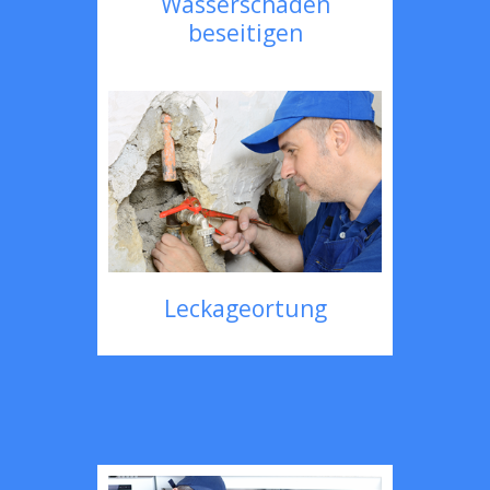
Wasserschaden
beseitigen
Leckageortung