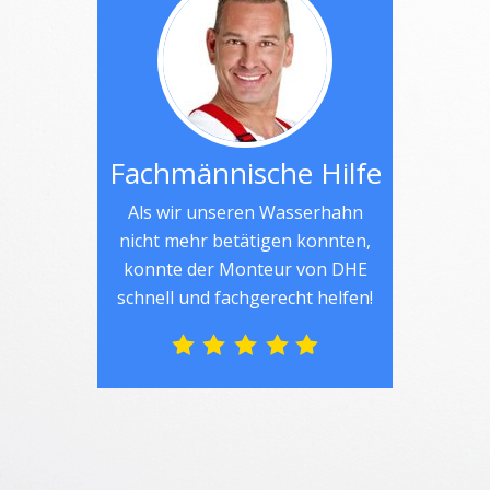
Fachmännische Hilfe
Als wir unseren Wasserhahn
nicht mehr betätigen konnten,
konnte der Monteur von DHE
schnell und fachgerecht helfen!