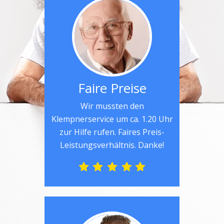
Faire Preise
Wir mussten den
Klempnerservice um ca. 1.20 Uhr
zur Hilfe rufen. Faires Preis-
Leistungsverhältnis. Danke!