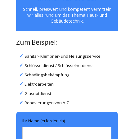
Schnell, preiswert und kompetent vermitteln
wir alles rund um das Thema Haus- und
Gebäudetechnik.
Zum Beispiel:
Sanitär- Klempner- und Heizungsservice
Schlüsseldienst / Schlüsselnotdienst
Schädlingsbekämpfung
Elektroarbeiten
Glasnotdienst
Renovierungen von A-Z
Ihr Name (erforderlich)