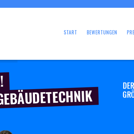
START
BEWERTUNGEN
PRE
!
DER
 GEBÄUDETECHNIK
GRÖ