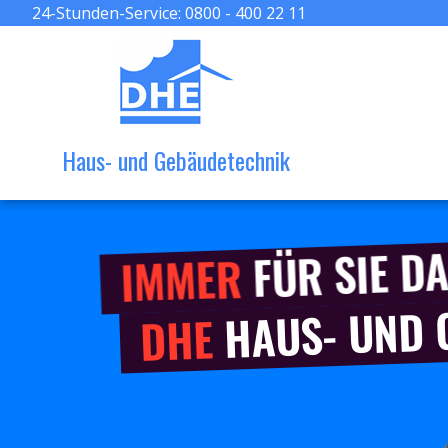
24-Stunden-Service:
0800 - 400 22 11
Haus- und Gebäudetechnik
FÜR SIE DA
IMMER
HAUS- UND
DHE