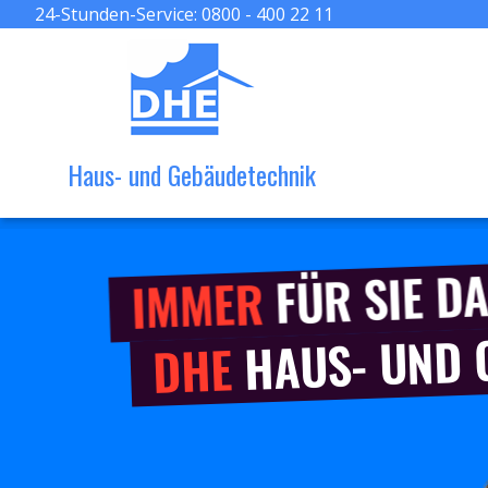
24-Stunden-Service:
0800 - 400 22 11
Haus- und Gebäudetechnik
FÜR SIE DA
IMMER
HAUS- UND
DHE