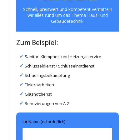
Schnell, preiswert und kompetent vermitteln
wir alles rund um das Thema Haus- und
Gebäudetechnik.
Zum Beispiel:
Sanitär- Klempner- und Heizungsservice
Schlüsseldienst / Schlüsselnotdienst
Schädlingsbekämpfung
Elektroarbeiten
Glasnotdienst
Renovierungen von A-Z
Ihr Name (erforderlich)