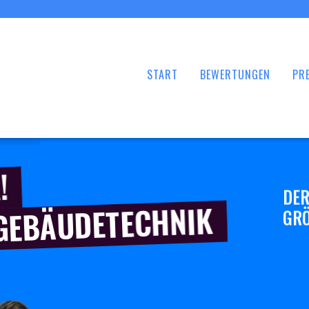
START
BEWERTUNGEN
PRE
!
DER
 GEBÄUDETECHNIK
GRÖ