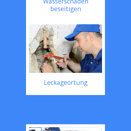
Wasserschaden
beseitigen
Leckageortung