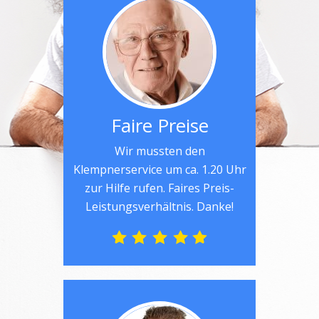
Faire Preise
Wir mussten den
Klempnerservice um ca. 1.20 Uhr
zur Hilfe rufen. Faires Preis-
Leistungsverhältnis. Danke!