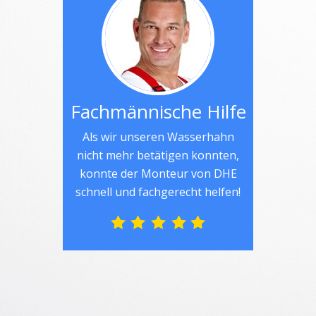
Fachmännische Hilfe
Als wir unseren Wasserhahn
nicht mehr betätigen konnten,
konnte der Monteur von DHE
schnell und fachgerecht helfen!