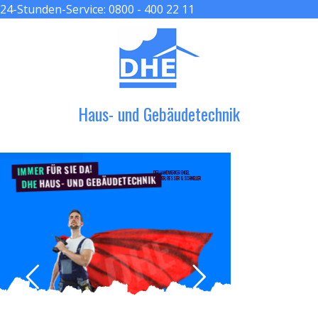
24-Stunden-Service:
0800 - 400 22 11
≡ MENU
Haus- und Gebäudetechnik
FÜR SIE DA!
IMMER
DER HANDWERKER ENGEL
HAUS- UND GEBÄUDETECHNIK
GRÖßER, BESSER & SCHNELLER
DHE