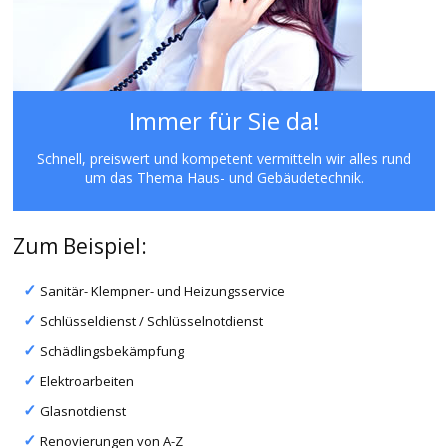
Immer für Sie da!
Schnell, preiswert und kompetent vermitteln wir alles rund
um das Thema Haus- und Gebäudetechnik.
Zum Beispiel:
Sanitär- Klempner- und Heizungsservice
Schlüsseldienst / Schlüsselnotdienst
Schädlingsbekämpfung
Elektroarbeiten
Glasnotdienst
Renovierungen von A-Z