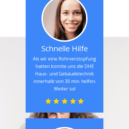
Schnelle Hilfe
Als wir eine Rohrverstopfung
hatten konnte uns die DHE
Haus- und Gebäudetechnik
innerhalb von 30 min. helfen.
Weiter so!