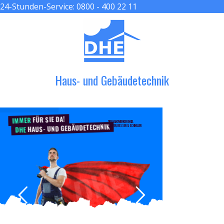
24-Stunden-Service:
0800 - 400 22 11
≡ MENU
Haus- und Gebäudetechnik
FÜR SIE DA!
IMMER
DER HANDWERKER ENGEL
HAUS- UND GEBÄUDETECHNIK
GRÖßER, BESSER & SCHNELLER
DHE