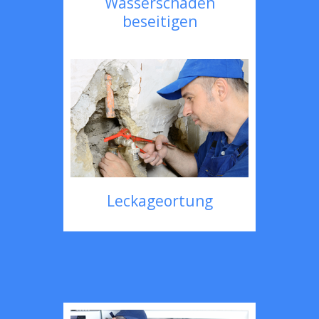
Wasserschaden
beseitigen
Leckageortung