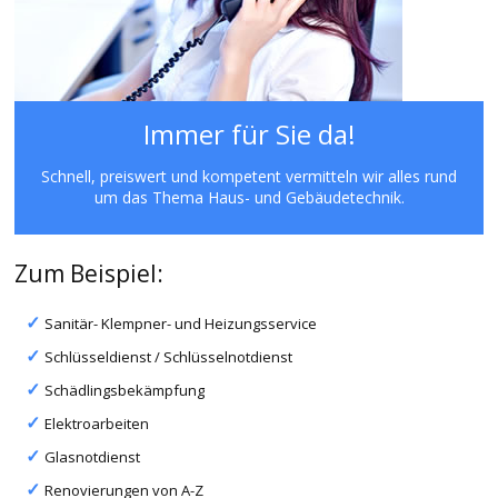
Immer für Sie da!
Schnell, preiswert und kompetent vermitteln wir alles rund
um das Thema Haus- und Gebäudetechnik.
Zum Beispiel:
Sanitär- Klempner- und Heizungsservice
Schlüsseldienst / Schlüsselnotdienst
Schädlingsbekämpfung
Elektroarbeiten
Glasnotdienst
Renovierungen von A-Z