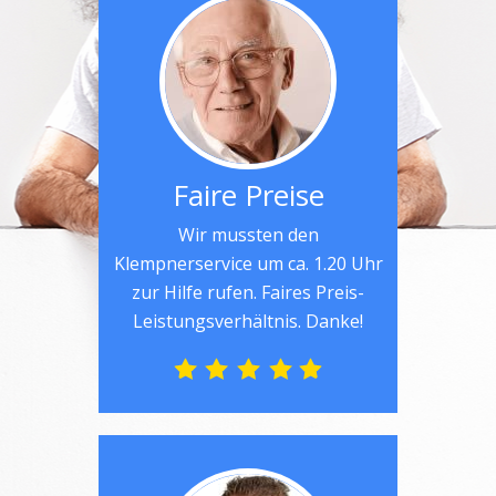
Faire Preise
Wir mussten den
Klempnerservice um ca. 1.20 Uhr
zur Hilfe rufen. Faires Preis-
Leistungsverhältnis. Danke!