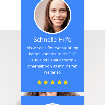
Schnelle Hilfe
Als wir eine Rohrverstopfung
hatten konnte uns die DHE
Haus- und Gebäudetechnik
innerhalb von 30 min. helfen.
Weiter so!