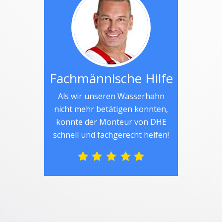
Fachmännische Hilfe
Als wir unseren Wasserhahn
nicht mehr betätigen konnten,
konnte der Monteur von DHE
schnell und fachgerecht helfen!