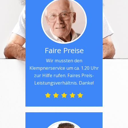
Faire Preise
Wir mussten den
Klempnerservice um ca. 1.20 Uhr
zur Hilfe rufen. Faires Preis-
Leistungsverhältnis. Danke!