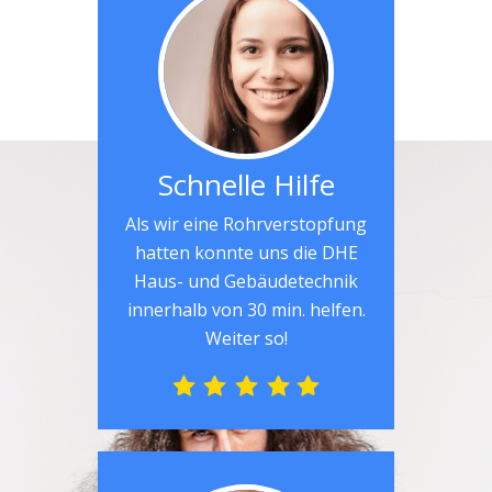
Schnelle Hilfe
Als wir eine Rohrverstopfung
hatten konnte uns die DHE
Haus- und Gebäudetechnik
innerhalb von 30 min. helfen.
Weiter so!