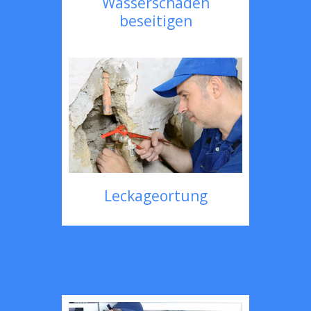
Wasserschaden
beseitigen
Leckageortung