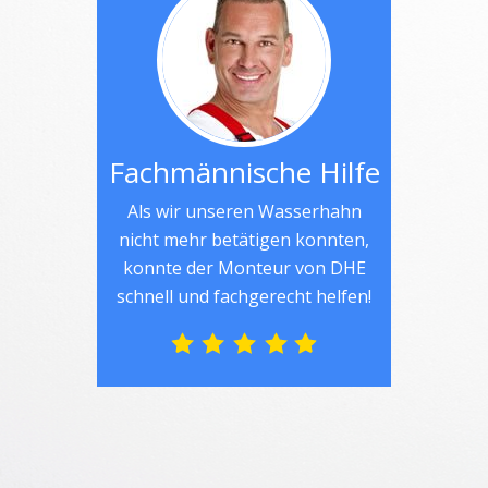
Fachmännische Hilfe
Als wir unseren Wasserhahn
nicht mehr betätigen konnten,
konnte der Monteur von DHE
schnell und fachgerecht helfen!