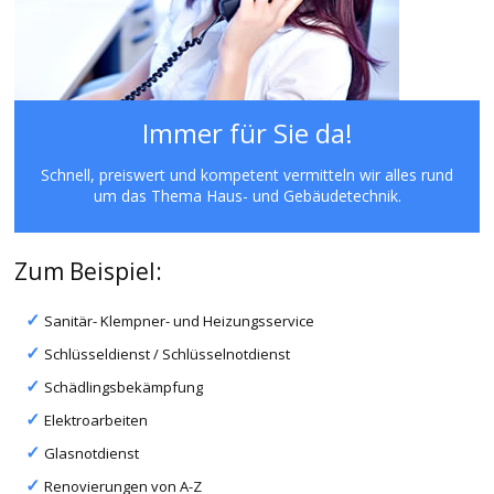
Immer für Sie da!
Schnell, preiswert und kompetent vermitteln wir alles rund
um das Thema Haus- und Gebäudetechnik.
Zum Beispiel:
Sanitär- Klempner- und Heizungsservice
Schlüsseldienst / Schlüsselnotdienst
Schädlingsbekämpfung
Elektroarbeiten
Glasnotdienst
Renovierungen von A-Z