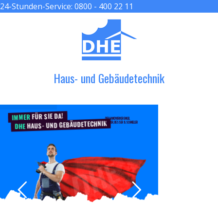
24-Stunden-Service:
0800 - 400 22 11
≡ MENU
Haus- und Gebäudetechnik
FÜR SIE DA!
IMMER
DER HANDWERKER ENGEL
HAUS- UND GEBÄUDETECHNIK
GRÖßER, BESSER & SCHNELLER
DHE