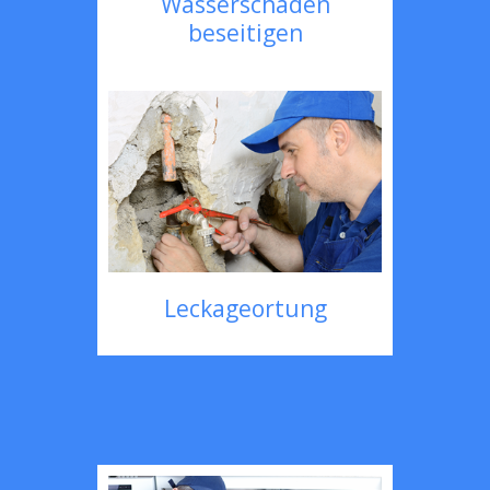
Wasserschaden
beseitigen
Leckageortung