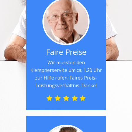
Faire Preise
Wir mussten den
Klempnerservice um ca. 1.20 Uhr
zur Hilfe rufen. Faires Preis-
Leistungsverhältnis. Danke!