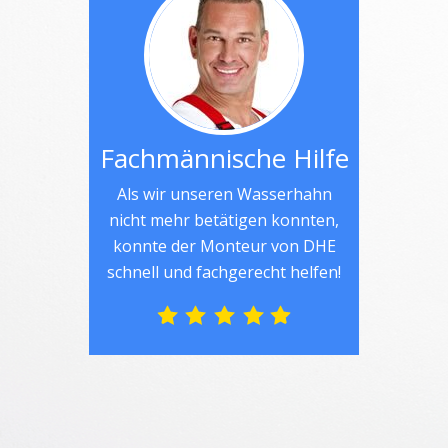
Fachmännische Hilfe
Als wir unseren Wasserhahn
nicht mehr betätigen konnten,
konnte der Monteur von DHE
schnell und fachgerecht helfen!