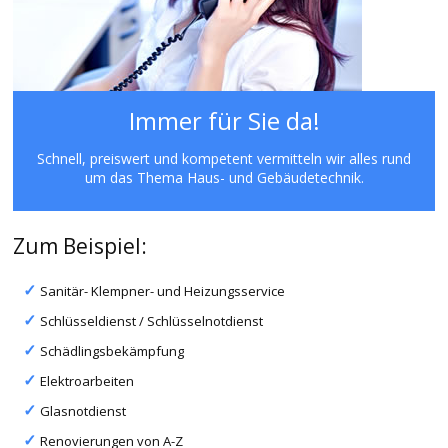
Immer für Sie da!
Schnell, preiswert und kompetent vermitteln wir alles rund
um das Thema Haus- und Gebäudetechnik.
Zum Beispiel:
Sanitär- Klempner- und Heizungsservice
Schlüsseldienst / Schlüsselnotdienst
Schädlingsbekämpfung
Elektroarbeiten
Glasnotdienst
Renovierungen von A-Z