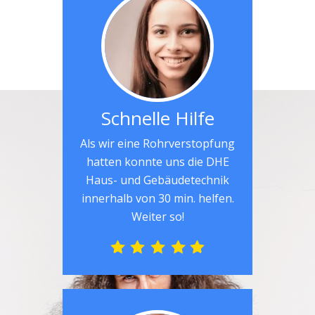
Schnelle Hilfe
Als wir eine Rohrverstopfung
hatten konnte uns die DHE
Haus- und Gebäudetechnik
innerhalb von 30 min. helfen.
Weiter so!