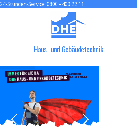
24-Stunden-Service:
0800 - 400 22 11
≡ MENU
Haus- und Gebäudetechnik
FÜR SIE DA!
IMMER
DER HANDWERKER ENGEL
HAUS- UND GEBÄUDETECHNIK
GRÖßER, BESSER & SCHNELLER
DHE