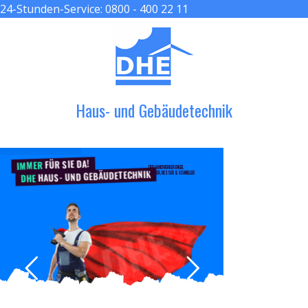
24-Stunden-Service:
0800 - 400 22 11
≡ MENU
Haus- und Gebäudetechnik
FÜR SIE DA!
IMMER
DER HANDWERKER ENGEL
HAUS- UND GEBÄUDETECHNIK
GRÖßER, BESSER & SCHNELLER
DHE