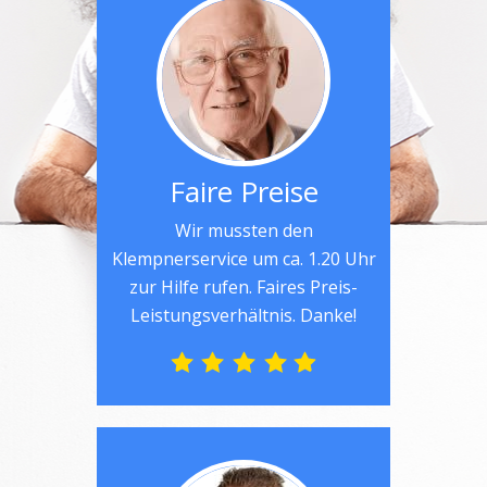
Faire Preise
Wir mussten den
Klempnerservice um ca. 1.20 Uhr
zur Hilfe rufen. Faires Preis-
Leistungsverhältnis. Danke!