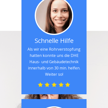
Schnelle Hilfe
Als wir eine Rohrverstopfung
hatten konnte uns die DHE
Haus- und Gebäudetechnik
innerhalb von 30 min. helfen.
Weiter so!