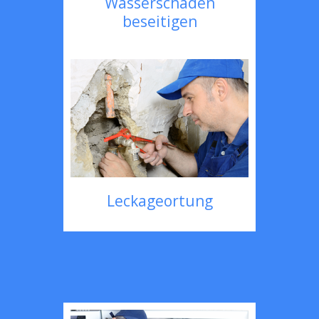
Wasserschaden
beseitigen
Leckageortung