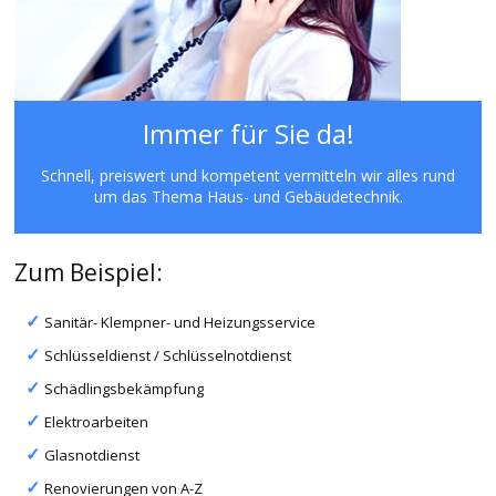
Immer für Sie da!
Schnell, preiswert und kompetent vermitteln wir alles rund
um das Thema Haus- und Gebäudetechnik.
Zum Beispiel:
Sanitär- Klempner- und Heizungsservice
Schlüsseldienst / Schlüsselnotdienst
Schädlingsbekämpfung
Elektroarbeiten
Glasnotdienst
Renovierungen von A-Z